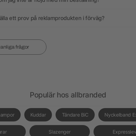
älla ett prov på reklamprodukten i förväg?
vanliga frågor
Populär hos allbranded
lampor
Kuddar
Tändare BiC
Nyckelband E
urar
Slazenger
Expressle