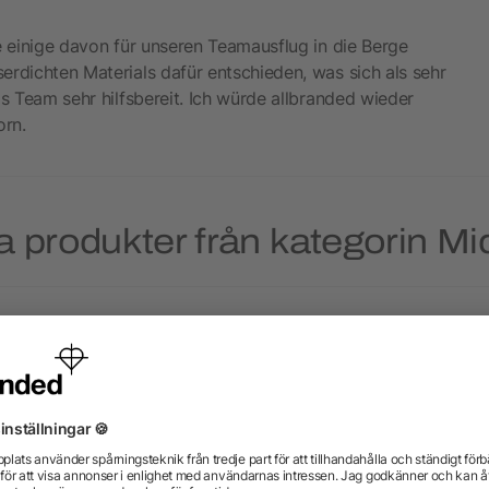
e einige davon für unseren Teamausflug in die Berge
erdichten Materials dafür entschieden, was sich als sehr
as Team sehr hilfsbereit. Ich würde allbranded wieder
orn.
a produkter från kategorin Mi