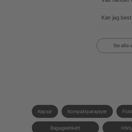
Kan jag best
Se alla 
Kepsar
Kompaktparaplyer
Fick
Bagageetikett
Hörl