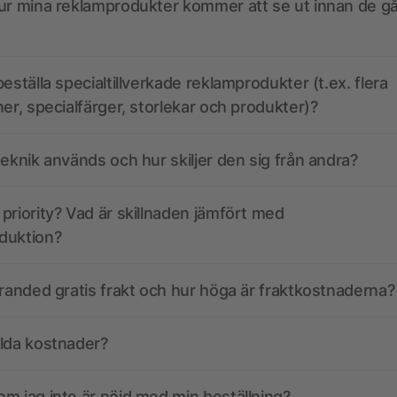
ur mina reklamprodukter kommer att se ut innan de går
eställa specialtillverkade reklamprodukter (t.ex. flera
ner, specialfärger, storlekar och produkter)?
teknik används och hur skiljer den sig från andra?
priority? Vad är skillnaden jämfört med
duktion?
branded gratis frakt och hur höga är fraktkostnaderna?
olda kostnader?
m jag inte är nöjd med min beställning?