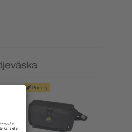
djeväska
Priority
Priority