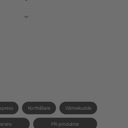
xpress
Korthållare
Värmekudde
verans
PR-produkter