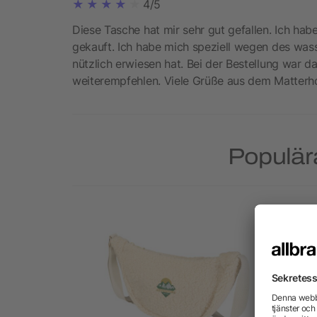
4/5
Diese Tasche hat mir sehr gut gefallen. Ich hab
gekauft. Ich habe mich speziell wegen des wass
nützlich erwiesen hat. Bei der Bestellung war d
weiterempfehlen. Viele Grüße aus dem Matterh
Populär