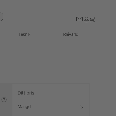
Teknik
Idévärld
Ditt pris
?
Mängd
1x