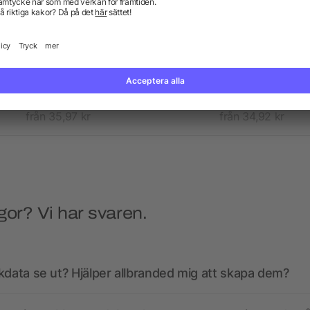
ro Aware™ RPET Every day
Crescent 500 g/m²
sling bag
axelremsväska av Aware
återvunnet material
från 35,97 kr
från 34,92 kr
gor? Vi har svaren.
kdata se ut? Hjälper allbranded mig att skapa dem?