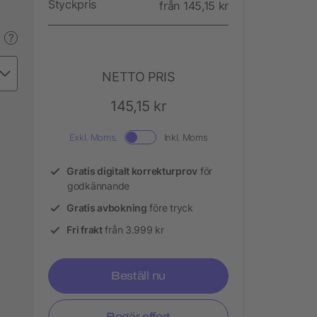
Styckpris
från 145,15 kr
?
NETTO PRIS
145,15 kr
Exkl. Moms.
Inkl. Moms
Gratis digitalt korrekturprov
för
godkännande
Gratis avbokning
före tryck
Fri frakt
från 3.999 kr
Beställ nu
Begär offert