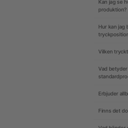
Kan jag se h
produktion?
Hur kan jag b
tryckpositio
Vilken tryck
Vad betyder 
standardpro
Erbjuder all
Finns det d
Vad händer o