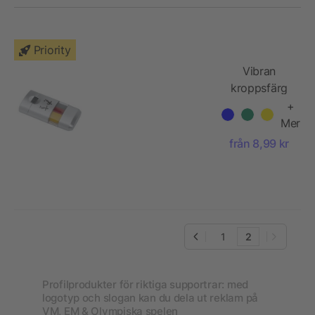
Priority
Vibran
kroppsfärg
med motiv
+
av flaggor
Mer
från 8,99 kr
1
2
Profilprodukter för riktiga supportrar: med
logotyp och slogan kan du dela ut reklam på
VM, EM & Olympiska spelen