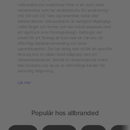
I allbranded.se’s webbshop hittar ni ett stort antal
reklamartiklar som har skräddarsytts för användning i
VM, EM och OS. Vare sig fanartiklar, bollar eller
bildekorationer: Alla produkter är vanligtvis tillgängliga
i olika färger och former och kan också anpassas med
ett logotryck av er företagsdesign. Detta gör det
enkelt för ert företag att lysa med sin närvaro vid
offentliga åskådarevenemang och locka
uppmärksamhet. Det har aldrig varit så lätt att specifikt
rikta sig mot en sådan bred målgrupp med ert
reklammeddelande. Beställ ert reklammaterial online
eller kontakta oss via en av våra många kanaler för
personlig rådgivning.
Läs mer
Populär hos allbranded