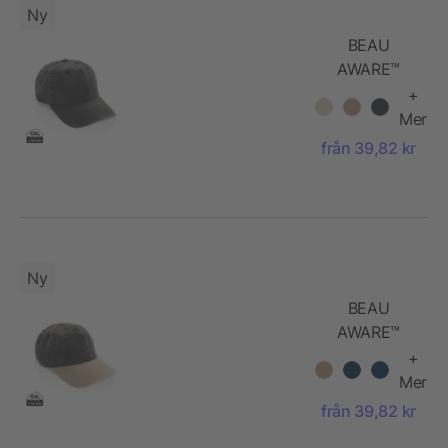
Ny
BEAU
AWARE™
Keps med 6
+
paneler i
Mer
270gsm
från 39,82 kr
tvättad
bomullstwill
Ny
BEAU
AWARE™
Tvättad keps
+
med 6
Mer
paneler, 270
från 39,82 kr
g/m²