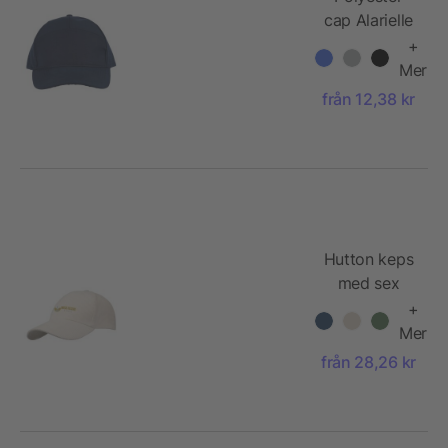
cap Alarielle
+
Mer
från 12,38 kr
Hutton keps
med sex
paneler av
+
återvunnen
Mer
manchester
från 28,26 kr