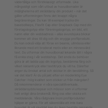
vädertåliga och förstklassigt utformade. Lika
mångsidigt som vårt utbud av huvudbonader är
möjligheterna att skräddarsy din produkt – när det
gäller utformningen finns det knappt några
begränsningar. Du kan till exempel trycka din
basebollkeps, Flexfit Cap eller Snapback Cap med din
företagslogotyp eller föreningslogotyp, en bild, ett
namn eller din webbadress – allas avundsjuka blickar
kommer att dras till dig och din snygga profilprodukt.
Du kan också välja att förse en beanie, ullmössa eller
liknande med ett broderat motiv eller en minnesvärd
text. Du utformar din huvudbonad lekande lätt i några
få enkla steg i vår webbshop. Det enda du behöver
göra är att ladda upp din logotyp, bestämma färg och
vilket reklamtryck eller textiltryck du vill ha. Därefter
anger du önskat antal och skickar in din beställning. Så
var det klart! Är du på jakt efter en moderiktig Eye
Catcher i hög kvalitet som sticker ut från mängden?
Då rekommenderar vi våra specialtillverkade,
skräddarsydda kepsar och mössor som vi utformar
helt enligt dina önskemål. Ring oss eller skicka ett
meddelande. Våra rådgivare inom profilprodukter
hjälper er gärna. För att säkerställa att inte bara
huvudet är väl skyddat kan du även beställa passande