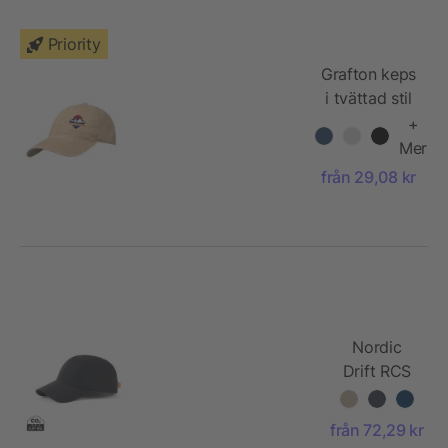
Priority
Grafton keps
i tvättad stil
med 6
+
paneler
Mer
från 29,08 kr
Nordic
Drift RCS
Aero UPF
50+ cap
från 72,29 kr