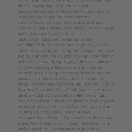
Det finns en keps för varje huvud. Tryck kepsar med
din företagslogotyp och ge bort en unik
modeaccessoar. De skräddarsydda huvudbonaderna
ligger på topp tio över de mest omtyckta
reklamartiklarna i Sverige och uppskattas av både
kunder och medarbetare. Men varför används mössor
och kepsar egentligen så ofta av
marknadsföringschefer i reklamkampanjer?
Anledningen är inte bara att kepsar med tryck är ett
måste bland de yngre målgrupperna. Kepsar med tryck
är produkter som ofta används dagligen under lång tid
och därför får din företagslogotyp eller ditt motiv stor
synlighet. Det spelar ingen roll vem du vill ge en
reklamkeps till. Vi har passande modeller för ung och
gammal, herr och dam, i klassiska eller färgstarka
färger. I webbshoppen på allbranded.se hittar du coola
Snapback Caps och häftiga Flexfit Caps samt trendiga
basebollkepsar som 5 Panel Cap eller 6 Panel Cap.
Våra lediga stickade mössor av ull håller huvudet varmt
på vintern och ger ett ultimat skydd mot kyla. Om du
vill sätta din logotyp på en snygg produkt
rekommenderar vi våra fluffiga beanies av fleece som
andas. Alla våra kepsar och mössor kännetecknas av
perfekt passform – dessutom är de lättskötta,