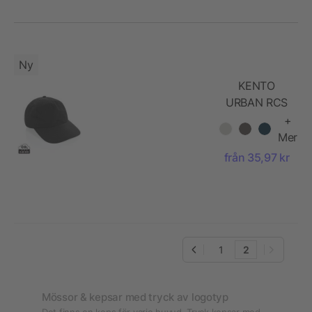
bomullstw
Ny
KENTO
URBAN RCS
återvunnen
+
nylon 5-
Mer
panels
från 35,97 kr
baseballkeps
1
2
Mössor & kepsar med tryck av logotyp