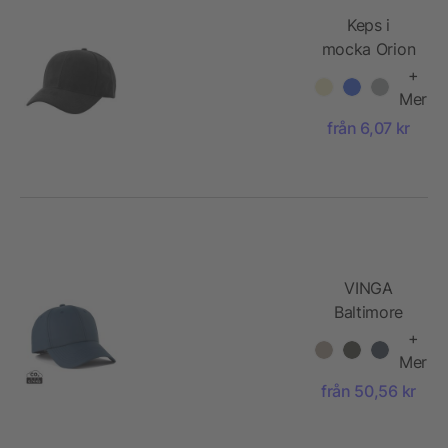
Keps i
mocka Orion
+
Mer
från 6,07 kr
VINGA
Baltimore
AWARE™
+
återvunnen
Mer
PET keps
från 50,56 kr