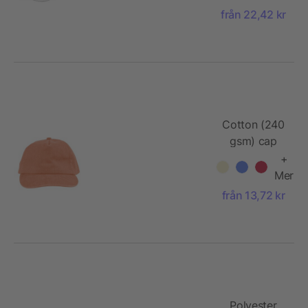
material
från 22,42 kr
Cotton (240
gsm) cap
Liora
+
Mer
från 13,72 kr
Polyester