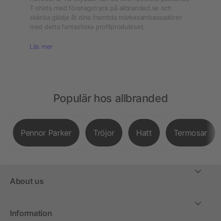
T-shirts med företagstryck på allbranded.se och
skänka glädje åt dina framtida märkesambassadörer
med detta fantastiska profilproduktset.
Läs mer
Populär hos allbranded
Pennor Parker
Tröjor
Hatt
Termosar
About us
Information