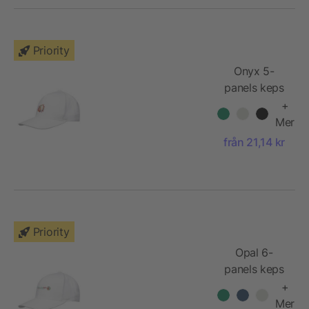
Priority
Onyx 5-
panels keps
av Aware™-
+
återvunnet
Mer
material
från 21,14 kr
Priority
Opal 6-
panels keps
av Aware™-
+
återvunnet
Mer