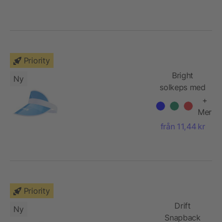
Priority
Bright
Ny
solkeps med
transparent
+
skärm
Mer
från 11,44 kr
Priority
Drift
Ny
Snapback