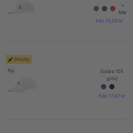
260 g/m2
+
keps med 6
Mer
paneler
från 19,50 kr
Priority
Ny
Solara 105
g/m2
nylonkeps
från 17,87 kr