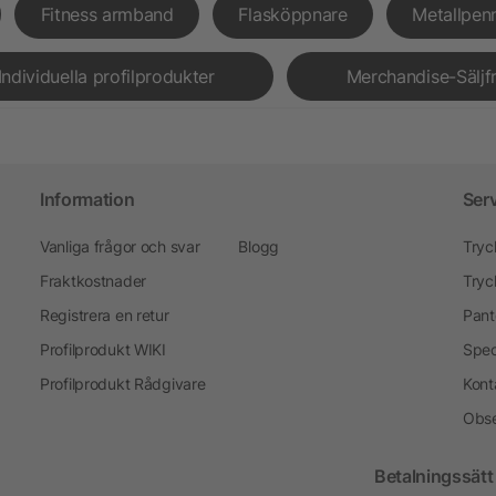
Fitness armband
Flasköppnare
Metallpen
Individuella profilprodukter
Merchandise-Säljf
Information
Ser
Vanliga frågor och svar
Blogg
Tryc
Fraktkostnader
Tryc
Registrera en retur
Pant
Profilprodukt WIKI
Spec
Profilprodukt Rådgivare
Kont
Obse
Betalningssätt