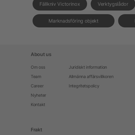
Fällkniv Victorinox
Verktygslådor
Marknadsföring objekt
About us
Om oss
Juridiskt information
Team
Allmänna affärsvillkoren
Career
Integritetspolicy
Nyheter
Kontakt
Frakt