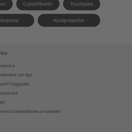
nor
Cykeltillbehör
Touchpens
rämjande
Kundpresenter
vice
kservice
ktekniker och tips
one® Färgguide
ialservice
akt
rvera bortskaffande av batterier