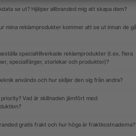
kdata se ut? Hjälper allbranded mig att skapa dem?
ur mina reklamprodukter kommer att se ut innan de går
eställa specialtillverkade reklamprodukter (t.ex. flera
ner, specialfärger, storlekar och produkter)?
teknik används och hur skiljer den sig från andra?
priority? Vad är skillnaden jämfört med
duktion?
branded gratis frakt och hur höga är fraktkostnaderna?