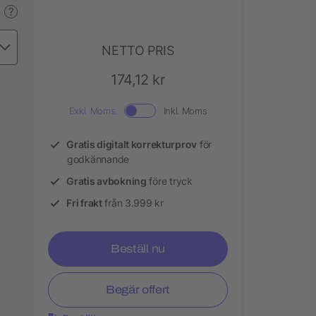
?
NETTO PRIS
174,12 kr
Exkl. Moms.
Inkl. Moms
Gratis digitalt korrekturprov
för
godkännande
Gratis avbokning
före tryck
Fri frakt
från 3.999 kr
Beställ nu
Begär offert