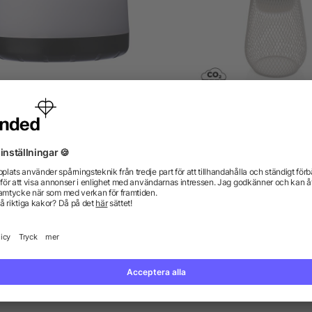
ABS light Hadrian
Aurora RCS återvunnen pl
USB-uppladdningsbar
bordslampa
från 59,23 kr
från 108,84 kr
gor? Vi har svaren.