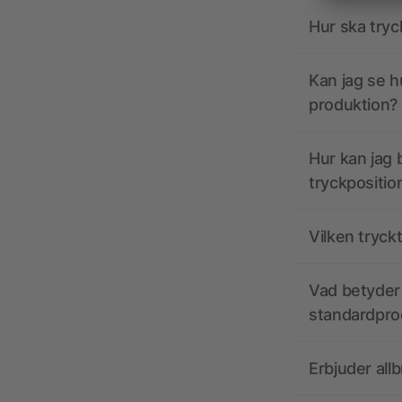
Hur ska tryc
Kan jag se h
produktion?
Hur kan jag b
tryckpositio
Vilken tryck
Vad betyder 
standardpro
Erbjuder all