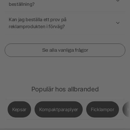
beställning?
Kan jag beställa ett prov på
reklamprodukten i förväg?
Se alla vanliga frågor
Populär hos allbranded
Kepsar
Kompaktparaplyer
Ficklampor
K