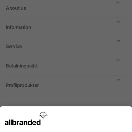
About us
Information
Service
Betalningssätt
Profilprodukter
Internationellt