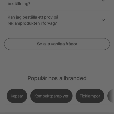
beställning?
Kan jag beställa ett prov på
reklamprodukten i förväg?
Se alla vanliga frågor
Populär hos allbranded
Kepsar
Kompaktparaplyer
Ficklampor
K