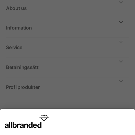
About us
Information
Service
Betalningssätt
Profilprodukter
Internationellt