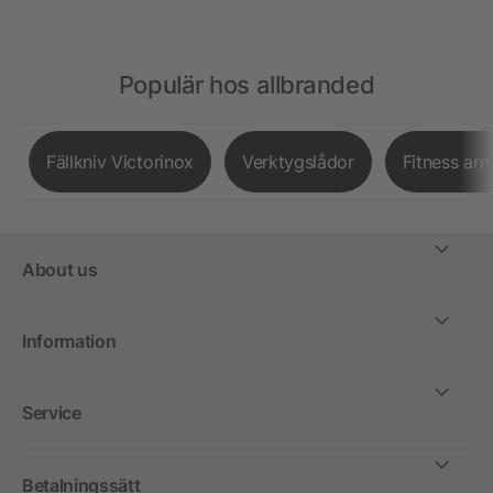
Populär hos allbranded
Fällkniv Victorinox
Verktygslådor
Fitness ar
About us
Information
Service
Betalningssätt