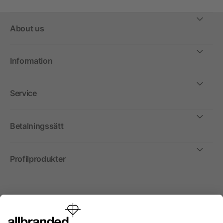
About us
Information
Service
Betalningssätt
Profilprodukter
Internationellt