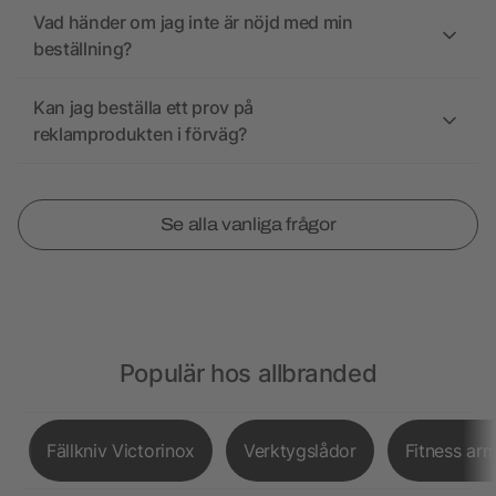
Vad händer om jag inte är nöjd med min
beställning?
Kan jag beställa ett prov på
reklamprodukten i förväg?
Se alla vanliga frågor
Populär hos allbranded
Fällkniv Victorinox
Verktygslådor
Fitness ar