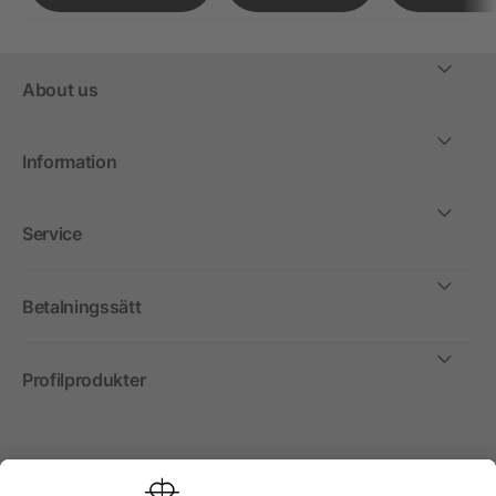
About us
Information
Service
Betalningssätt
Profilprodukter
Internationellt