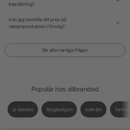
beställning?
Kan jag beställa ett prov på
reklamprodukten i förväg?
Se alla vanliga frågor
Populär hos allbranded
qi laddare
Solglasögon
solkräm
Termo