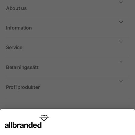
About us
Information
Service
Betalningssätt
Profilprodukter
Internationellt