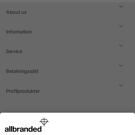
About us
Information
Service
Betalningssätt
Profilprodukter
Internationellt