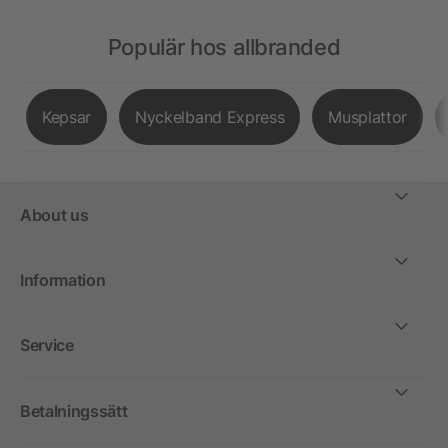
Populär hos allbranded
Kepsar
Nyckelband Express
Musplattor
About us
Information
Service
Betalningssätt