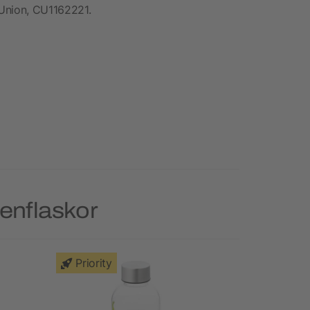
 Union, CU1162221.
tenflaskor
Priority