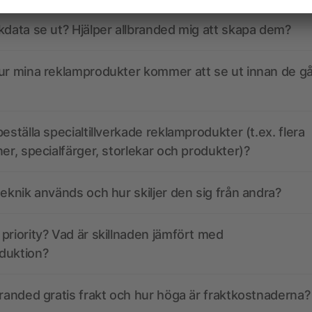
kdata se ut? Hjälper allbranded mig att skapa dem?
ur mina reklamprodukter kommer att se ut innan de går
eställa specialtillverkade reklamprodukter (t.ex. flera
ner, specialfärger, storlekar och produkter)?
teknik används och hur skiljer den sig från andra?
priority? Vad är skillnaden jämfört med
duktion?
branded gratis frakt och hur höga är fraktkostnaderna?