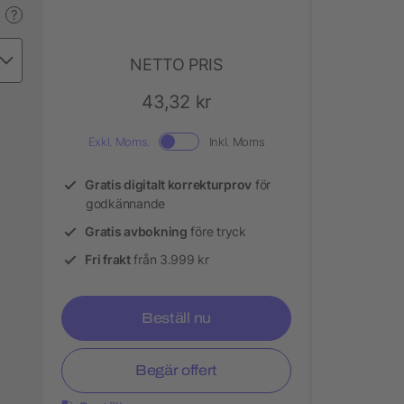
?
NETTO PRIS
43,32 kr
Exkl. Moms.
Inkl. Moms
Gratis digitalt korrekturprov
för
godkännande
Gratis avbokning
före tryck
Fri frakt
från 3.999 kr
Beställ nu
Begär offert