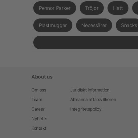
Pennor Parker
Tröjor
Hatt
Plastmuggar
Necessärer
Snacks
About us
Om oss
Juridiskt information
Team
Allmänna affärsvillkoren
Career
Integritetspolicy
Nyheter
Kontakt