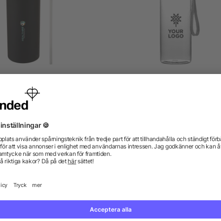
Supra 1 l vakuumisolerad
Vattenflaska i tritan (500 
ortflaska i koppar med två
lock
5/5
(1)
från 163,72 kr
från 13,20 kr
gor? Vi har svaren.