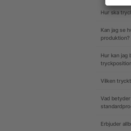
Hur ska tryc
Kan jag se h
produktion?
Hur kan jag b
tryckpositio
Vilken tryck
Vad betyder 
standardpro
Erbjuder all