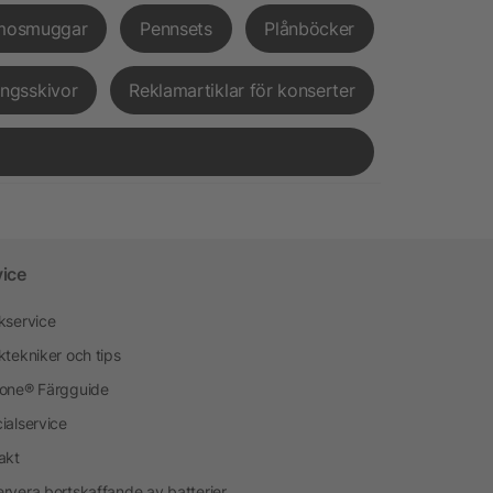
mosmuggar
Pennsets
Plånböcker
ingsskivor
Reklamartiklar för konserter
vice
kservice
ktekniker och tips
one® Färgguide
ialservice
akt
rvera bortskaffande av batterier