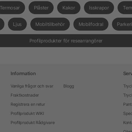
Termosar
Plåster
Kakor
Isskrapor
Ter
Ljus
Mobiltillbehör
Mobilfodral
Parker
Profilprodukter för researrangörer
Information
Ser
Vanliga frågor och svar
Blogg
Tryc
Fraktkostnader
Tryc
Registrera en retur
Pant
Profilprodukt WIKI
Spec
Profilprodukt Rådgivare
Kont
Obse