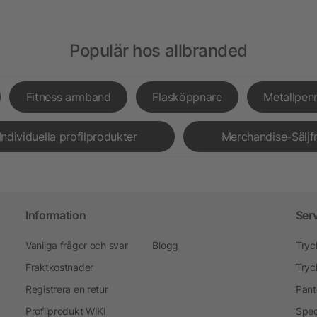
Populär hos allbranded
Fitness armband
Flasköppnare
Metallpen
Individuella profilprodukter
Merchandise-Säljf
Information
Ser
Vanliga frågor och svar
Blogg
Tryc
Fraktkostnader
Tryc
Registrera en retur
Pant
Profilprodukt WIKI
Spec