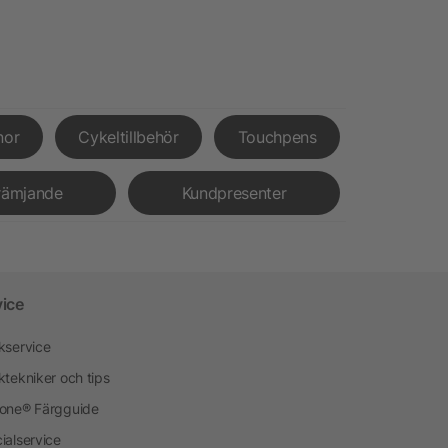
nor
Cykeltillbehör
Touchpens
rämjande
Kundpresenter
vice
kservice
ktekniker och tips
one® Färgguide
ialservice