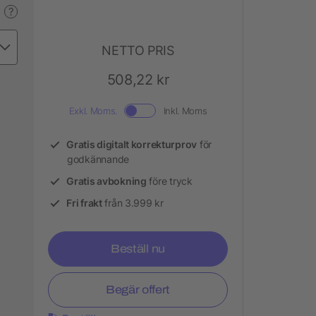
?
NETTO PRIS
508,22 kr
Exkl. Moms.
Inkl. Moms
Gratis digitalt korrekturprov
för
godkännande
Gratis avbokning
före tryck
Fri frakt
från 3.999 kr
Beställ nu
Begär offert