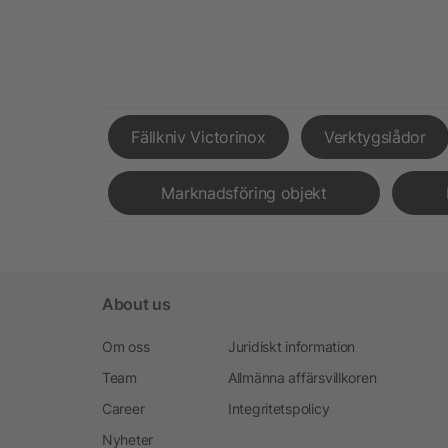
Fällkniv Victorinox
Verktygslådor
Marknadsföring objekt
About us
Om oss
Juridiskt information
Team
Allmänna affärsvillkoren
Career
Integritetspolicy
Nyheter