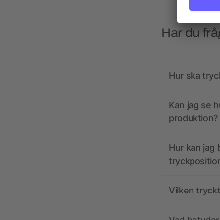
Har du frå
Hur ska tryc
Kan jag se h
produktion?
Hur kan jag b
tryckpositio
Vilken tryck
Vad betyder 