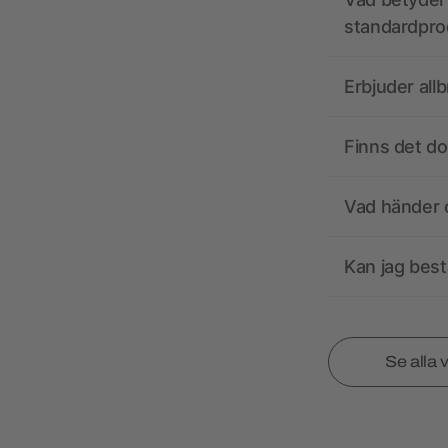
standardpro
Erbjuder all
Finns det d
Vad händer o
Kan jag best
Se alla 