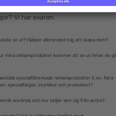
gor? Vi har svaren.
kdata se ut? Hjälper allbranded mig att skapa dem?
ur mina reklamprodukter kommer att se ut innan de går
eställa specialtillverkade reklamprodukter (t.ex. flera
ner, specialfärger, storlekar och produkter)?
teknik används och hur skiljer den sig från andra?
priority? Vad är skillnaden jämfört med