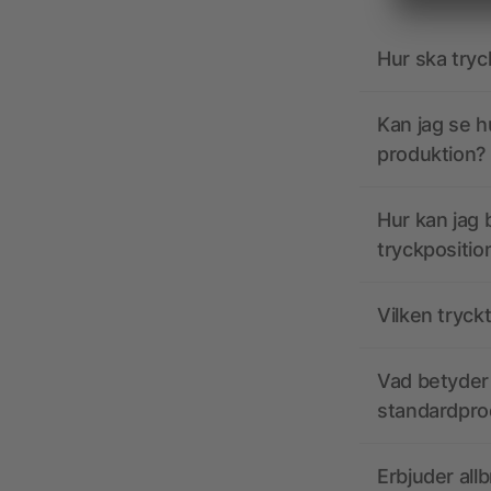
Hur ska tryc
Kan jag se h
produktion?
Hur kan jag b
tryckpositio
Vilken tryck
Vad betyder 
standardpro
Erbjuder all