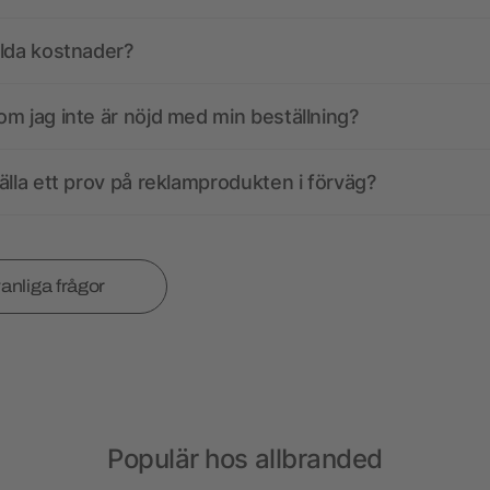
olda kostnader?
m jag inte är nöjd med min beställning?
älla ett prov på reklamprodukten i förväg?
vanliga frågor
Populär hos allbranded