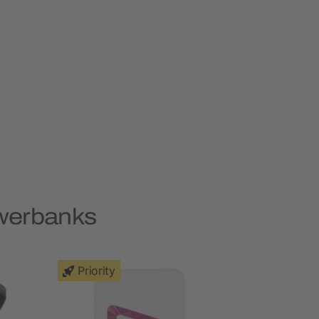
owerbanks
Priority