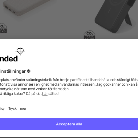
Vetestrå 10.000 mAh
Anker MagGo Q12 magnet
powerbank
powerbank 10.000 mA
från 145,15 kr
från 571,86 kr
gor? Vi har svaren.