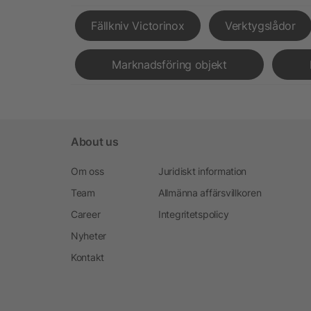
Fällkniv Victorinox
Verktygslådor
Marknadsföring objekt
About us
Om oss
Juridiskt information
Team
Allmänna affärsvillkoren
Career
Integritetspolicy
Nyheter
Kontakt