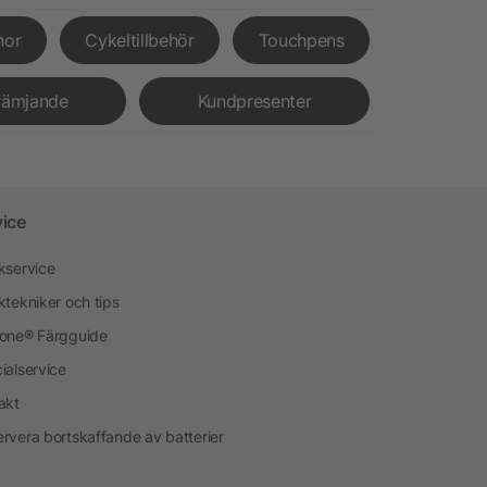
nor
Cykeltillbehör
Touchpens
rämjande
Kundpresenter
vice
kservice
ktekniker och tips
one® Färgguide
ialservice
akt
rvera bortskaffande av batterier