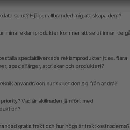
kdata se ut? Hjälper allbranded mig att skapa dem?
ur mina reklamprodukter kommer att se ut innan de går
eställa specialtillverkade reklamprodukter (t.ex. flera
ner, specialfärger, storlekar och produkter)?
teknik används och hur skiljer den sig från andra?
priority? Vad är skillnaden jämfört med
duktion?
branded gratis frakt och hur höga är fraktkostnaderna?