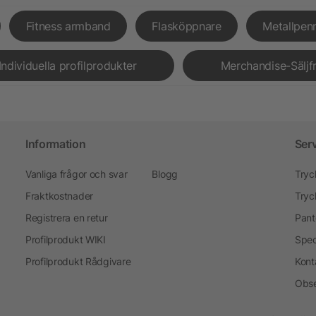
Fitness armband
Flasköppnare
Metallpen
Individuella profilprodukter
Merchandise-Säljf
Information
Ser
Vanliga frågor och svar
Blogg
Tryc
Fraktkostnader
Tryc
Registrera en retur
Pant
Profilprodukt WIKI
Spec
Profilprodukt Rådgivare
Kont
Obse