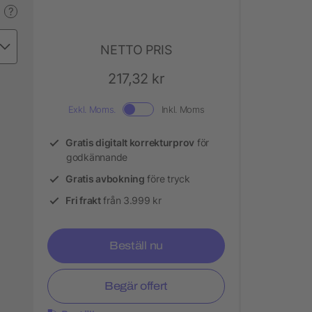
?
NETTO PRIS
217,32 kr
Exkl. Moms.
Inkl. Moms
Gratis digitalt korrekturprov
för
godkännande
Gratis avbokning
före tryck
Fri frakt
från 3.999 kr
Beställ nu
Begär offert