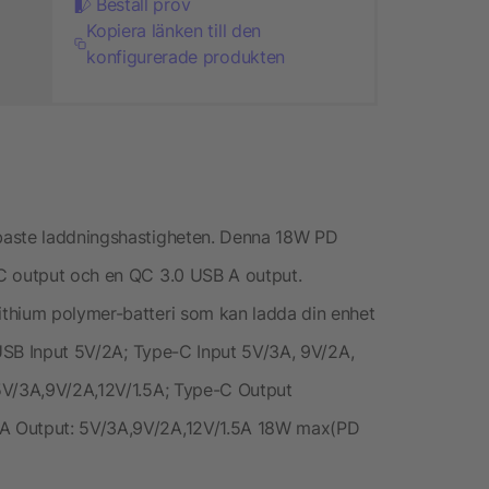
Beställ prov
Kopiera länken till den
konfigurerade produkten
baste laddningshastigheten. Denna 18W PD
C output och en QC 3.0 USB A output.
thium polymer-batteri som kan ladda din enhet
o USB Input 5V/2A; Type-C Input 5V/3A, 9V/2A,
5V/3A,9V/2A,12V/1.5A; Type-C Output
A Output: 5V/3A,9V/2A,12V/1.5A 18W max(PD