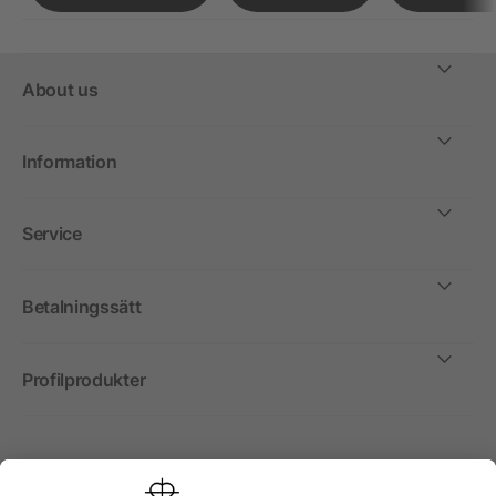
About us
Information
Service
Betalningssätt
Profilprodukter
Internationellt