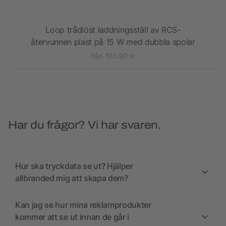
en
Loop trådlöst laddningsställ av RCS-
U
återvunnen plast på 15 W med dubbla spolar
från 100,90 kr
Har du frågor? Vi har svaren.
Hur ska tryckdata se ut? Hjälper
allbranded mig att skapa dem?
Kan jag se hur mina reklamprodukter
kommer att se ut innan de går i