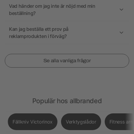
Vad händer om jag inte är nöjd med min
beställning?
Kan jag beställa ett prov på
reklamprodukten i förväg?
Se alla vanliga frågor
Populär hos allbranded
Fällkniv Victorinox
Verktygslådor
Fitness ar