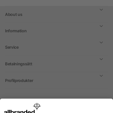
About us
Information
Service
Betalningssätt
Profilprodukter
Internationellt