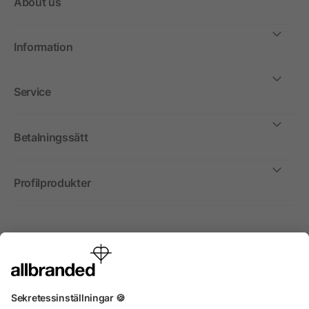
About us
Information
Service
Betalningssätt
Profilprodukter
Internationellt