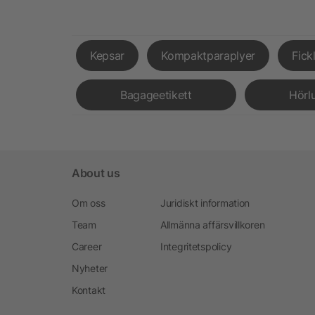
Kepsar
Kompaktparaplyer
Fick
Bagageetikett
Hörl
About us
Om oss
Juridiskt information
Team
Allmänna affärsvillkoren
Career
Integritetspolicy
Nyheter
Kontakt