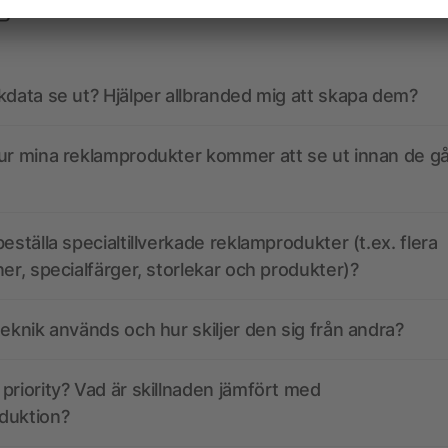
gor? Vi har svaren.
kdata se ut? Hjälper allbranded mig att skapa dem?
ur mina reklamprodukter kommer att se ut innan de går
eställa specialtillverkade reklamprodukter (t.ex. flera
ner, specialfärger, storlekar och produkter)?
teknik används och hur skiljer den sig från andra?
priority? Vad är skillnaden jämfört med
duktion?