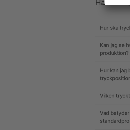
Har du frå
Hur ska tryc
Kan jag se h
produktion?
Hur kan jag b
tryckpositio
Vilken tryck
Vad betyder 
standardpro