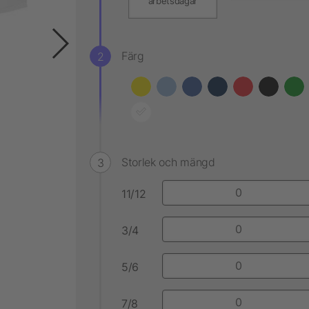
arbetsdagar
Färg
Storlek och mängd
11/12
3/4
5/6
7/8