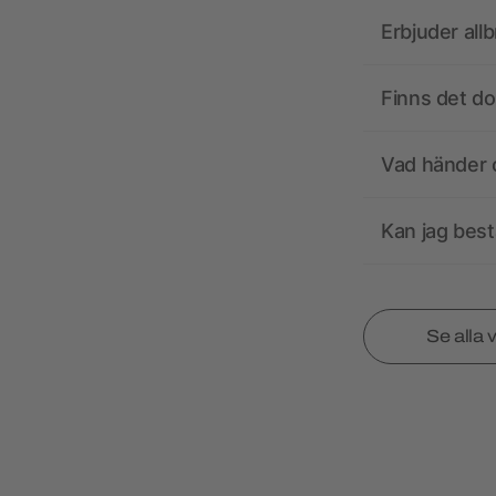
Erbjuder all
Finns det d
Vad händer o
Kan jag best
Se alla 