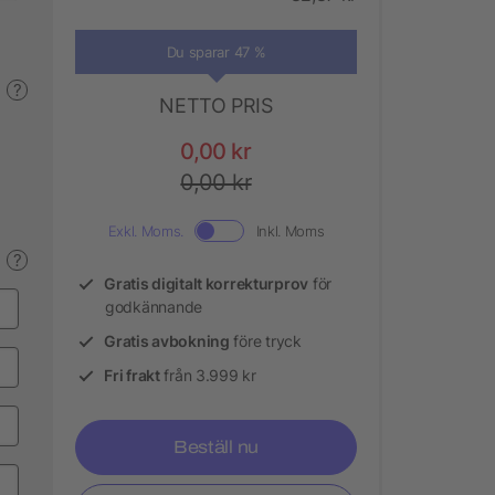
Du sparar 47 %
?
NETTO PRIS
0,00 kr
0,00 kr
Exkl. Moms.
Inkl. Moms
?
Gratis digitalt korrekturprov
för
godkännande
Gratis avbokning
före tryck
Fri frakt
från 3.999 kr
Beställ nu