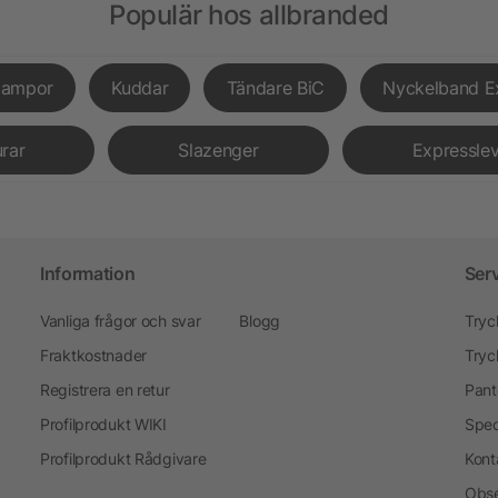
Populär hos allbranded
lampor
Kuddar
Tändare BiC
Nyckelband E
urar
Slazenger
Expressle
Information
Ser
Vanliga frågor och svar
Blogg
Tryc
Fraktkostnader
Tryc
Registrera en retur
Pant
Profilprodukt WIKI
Spec
Profilprodukt Rådgivare
Kont
Obse