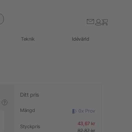
Teknik
Idévärld
Ditt pris
?
Mängd
0x Prov
43,67 kr
Styckpris
82,87 kr