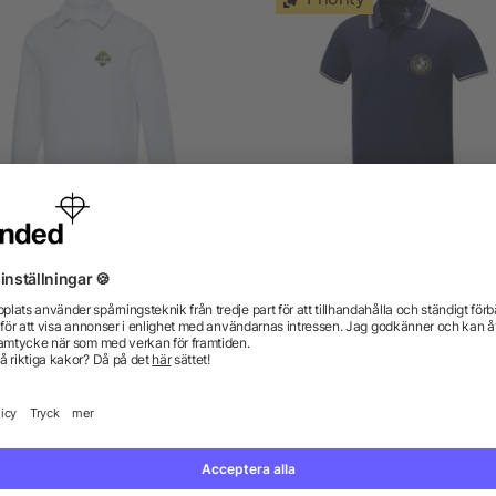
llo långärmad unisex piké
Amarago kortärmad pikét
med tippning för män
från 137,56 kr
från 86,65 kr