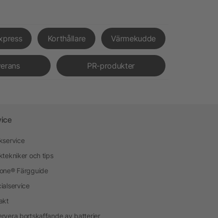
xpress
Korthållare
Värmekudde
verans
PR-produkter
vice
kservice
ktekniker och tips
one® Färgguide
ialservice
akt
rvera bortskaffande av batterier