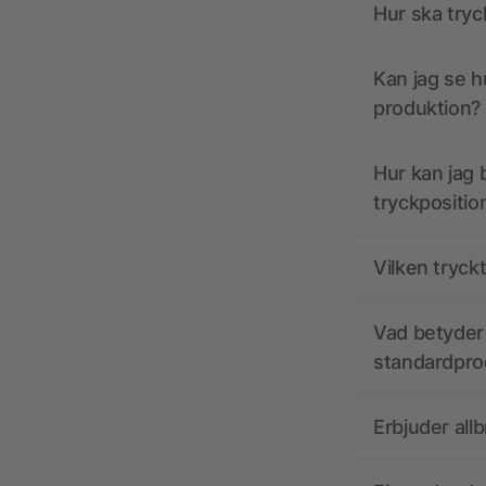
Hur ska tryc
Kan jag se h
produktion?
Hur kan jag b
tryckpositio
Vilken tryck
Vad betyder 
standardpro
Erbjuder all