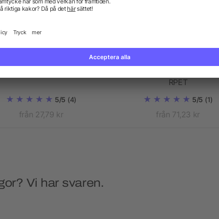
i 370 ml keramikmugg med
Byron 15,6 tums ryggsäck
matt yta
rullöppning på 18 l av G
RPET
5/5
(4)
5/5
(1)
från 27,79 kr
från 71,23 kr
gor? Vi har svaren.