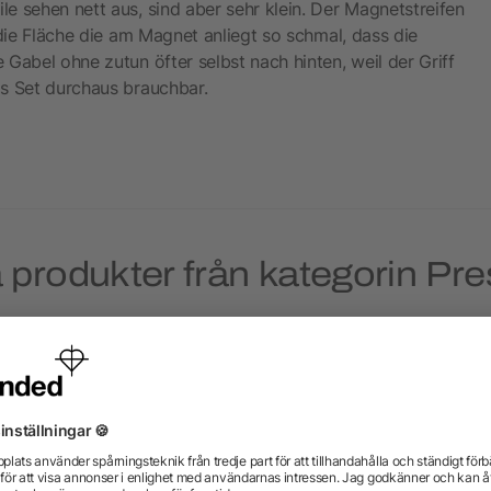
e sehen nett aus, sind aber sehr klein. Der Magnetstreifen
 die Fläche die am Magnet anliegt so schmal, dass die
Gabel ohne zutun öfter selbst nach hinten, weil der Griff
as Set durchaus brauchbar.
 produkter från kategorin Pre
Priority
Priority