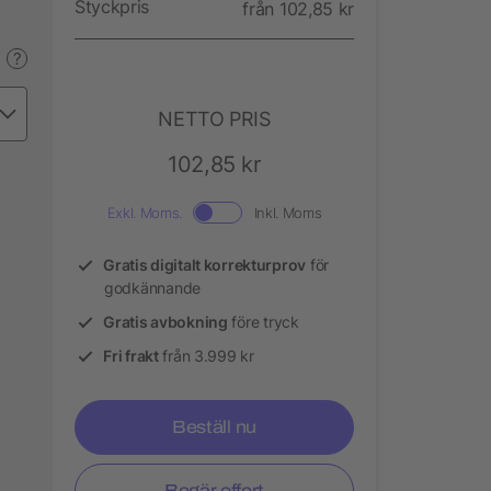
Styckpris
från 102,85 kr
?
NETTO PRIS
102,85 kr
Exkl. Moms.
Inkl. Moms
Gratis digitalt korrekturprov
för
godkännande
Gratis avbokning
före tryck
Fri frakt
från 3.999 kr
Beställ nu
Begär offert