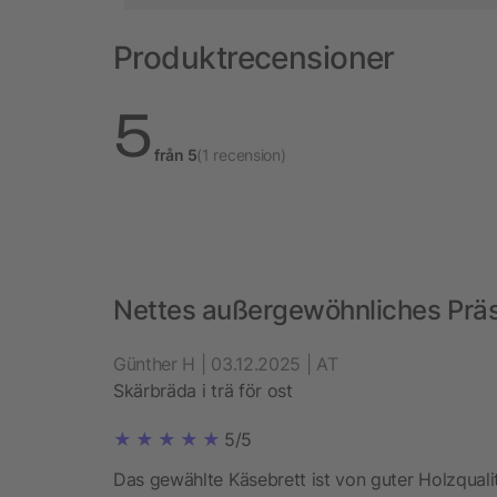
Produktrecensioner
5
från 5
(1 recension)
Nettes außergewöhnliches Prä
Günther H | 03.12.2025 | AT
Skärbräda i trä för ost
5/5
Das gewählte Käsebrett ist von guter Holzqualit