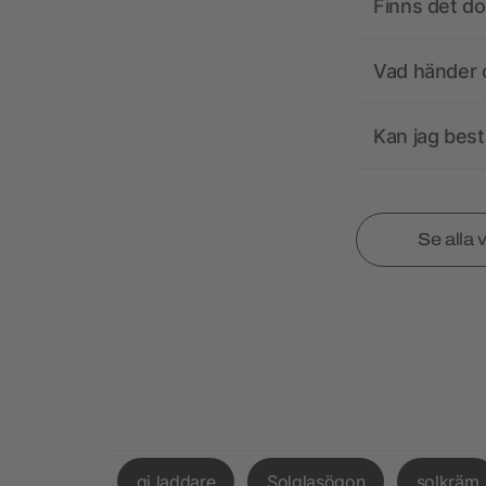
Finns det d
Vad händer o
Kan jag best
Se alla 
qi laddare
Solglasögon
solkräm