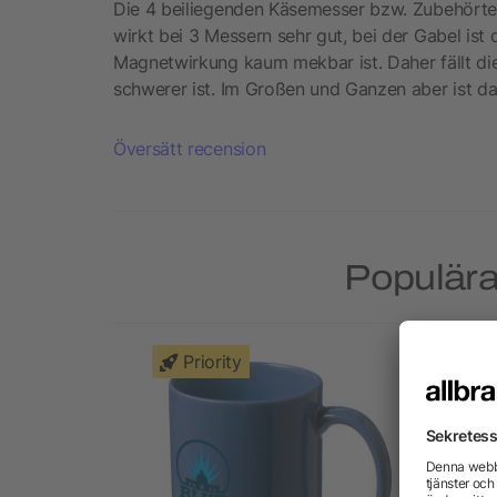
Die 4 beiliegenden Käsemesser bzw. Zubehörteil
wirkt bei 3 Messern sehr gut, bei der Gabel ist
Magnetwirkung kaum mekbar ist. Daher fällt die 
schwerer ist. Im Großen und Ganzen aber ist d
Översätt recension
Populära
Priority