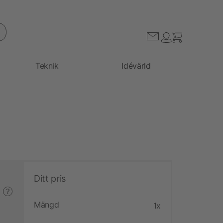
Teknik
Idévärld
Ditt pris
?
Mängd
1x