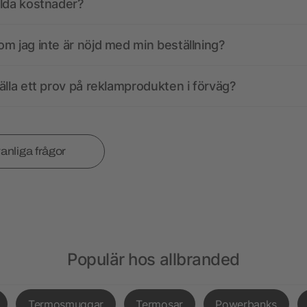
olda kostnader?
m jag inte är nöjd med min beställning?
älla ett prov på reklamprodukten i förväg?
vanliga frågor
Populär hos allbranded
Termosmuggar
Termosar
Powerbanks