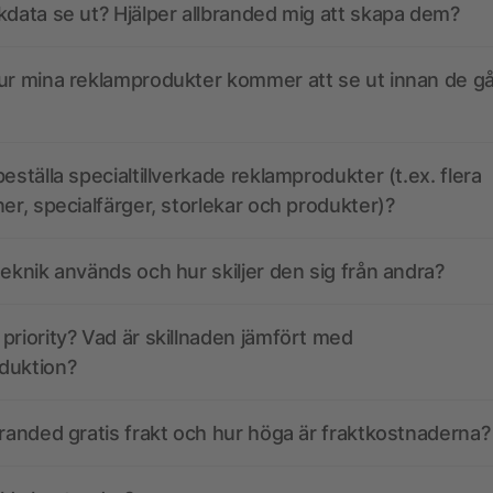
kdata se ut? Hjälper allbranded mig att skapa dem?
ur mina reklamprodukter kommer att se ut innan de går
eställa specialtillverkade reklamprodukter (t.ex. flera
ner, specialfärger, storlekar och produkter)?
teknik används och hur skiljer den sig från andra?
priority? Vad är skillnaden jämfört med
duktion?
branded gratis frakt och hur höga är fraktkostnaderna?