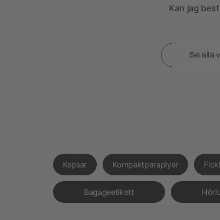
Kan jag best
Se alla 
Kepsar
Kompaktparaplyer
Fick
Bagageetikett
Hörl