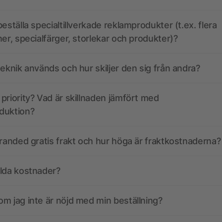
eställa specialtillverkade reklamprodukter (t.ex. flera
ner, specialfärger, storlekar och produkter)?
teknik används och hur skiljer den sig från andra?
priority? Vad är skillnaden jämfört med
duktion?
branded gratis frakt och hur höga är fraktkostnaderna?
olda kostnader?
m jag inte är nöjd med min beställning?