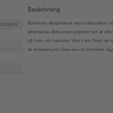
Beskrivning
Kombinera designkänsla med funktionalitet m
, 263 g/m2
tillverkad av återvunnen polyester och är utfo
på fram- och baksidan. Med 5 mm flätat rep av hö
en skräddarsydd väska som du inte hittar någo