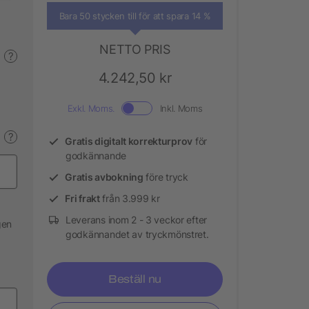
Bara 50 stycken till för att spara 14 %
NETTO PRIS
?
4.242,50 kr
Exkl. Moms.
Inkl. Moms
?
Gratis digitalt korrekturprov
för
godkännande
Gratis avbokning
före tryck
Fri frakt
från 3.999 kr
Leverans inom 2 - 3 veckor efter
gen
godkännandet av tryckmönstret.
Beställ nu