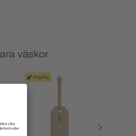
bara väskor
Priority
Priority