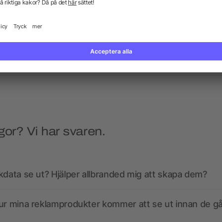
Citizen Green Naturback
Citizen Green Zipzip
ggsäck i ekologisk bomull
tillbehörspåse i ekologi
bomull
från 86,65 kr
från 43,32 kr
gor? Vi har svaren.
kdata se ut? Hjälper allbranded mig att skapa dem?
ur mina reklamprodukter kommer att se ut innan de går