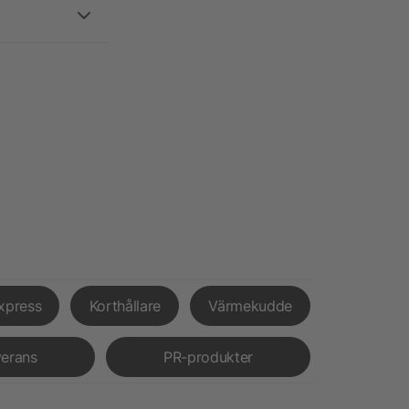
xpress
Korthållare
Värmekudde
verans
PR-produkter