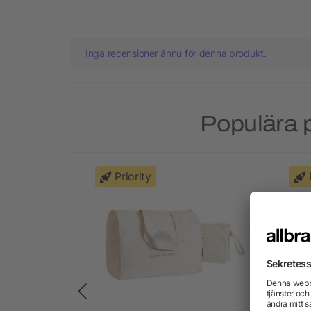
Inga recensioner ännu för denna produkt.
Populära p
Priority