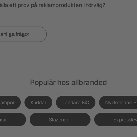
älla ett prov på reklamprodukten i förväg?
vanliga frågor
Populär hos allbranded
lampor
Kuddar
Tändare BiC
Nyckelband E
urar
Slazenger
Expressle