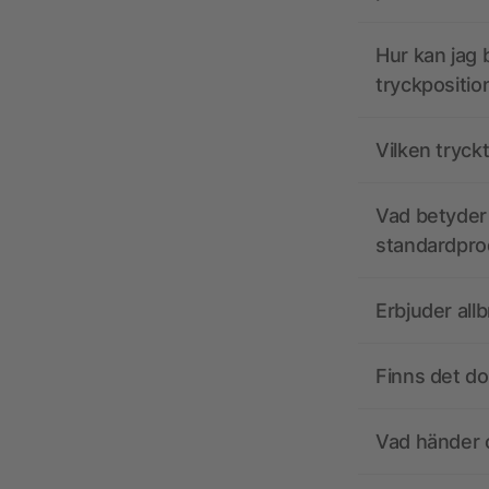
Hur kan jag b
tryckpositio
Vilken tryck
Vad betyder 
standardpro
Erbjuder all
Finns det d
Vad händer o