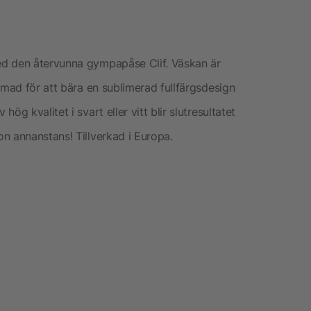
ed den återvunna gympapåse Clif. Väskan är
rmad för att bära en sublimerad fullfärgsdesign
g kvalitet i svart eller vitt blir slutresultatet
n annanstans! Tillverkad i Europa.