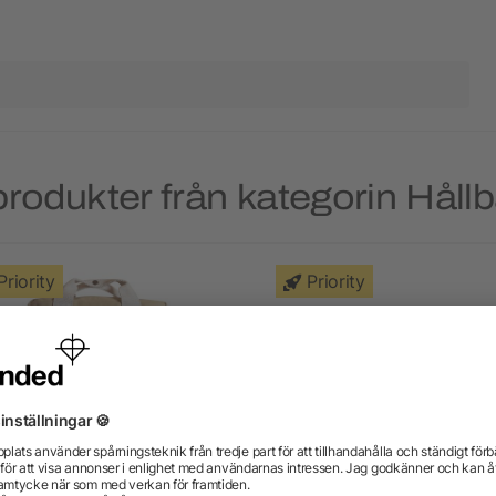
rodukter från kategorin Håll
Priority
Priority