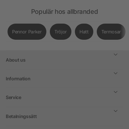
Populär hos allbranded
Pennor Parker
Tröjor
Hatt
Termosar
About us
Information
Service
Betalningssätt