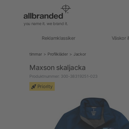
you name it. we brand it.
Reklamklassiker
Väskor 
timmar
Profilkläder
Jackor
Maxson skaljacka
Produktnummer:
300-38319251-023
Priority