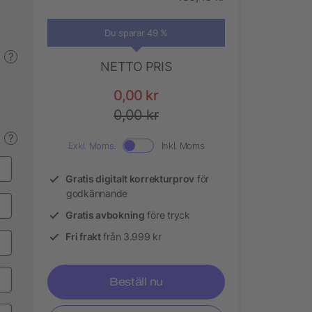
Du sparar 49 %
?
NETTO PRIS
0,00 kr
0,00 kr
?
Exkl. Moms.
Inkl. Moms
Gratis digitalt korrekturprov
för
godkännande
Gratis avbokning
före tryck
Fri frakt
från 3.999 kr
Beställ nu