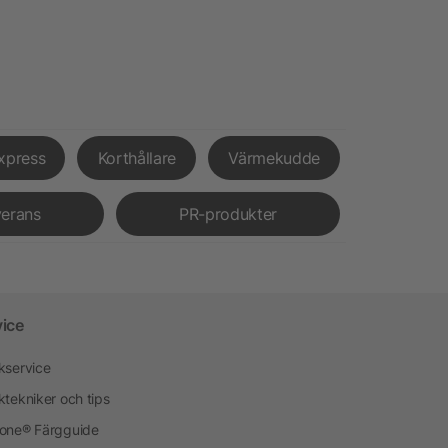
xpress
Korthållare
Värmekudde
verans
PR-produkter
vice
kservice
ktekniker och tips
one® Färgguide