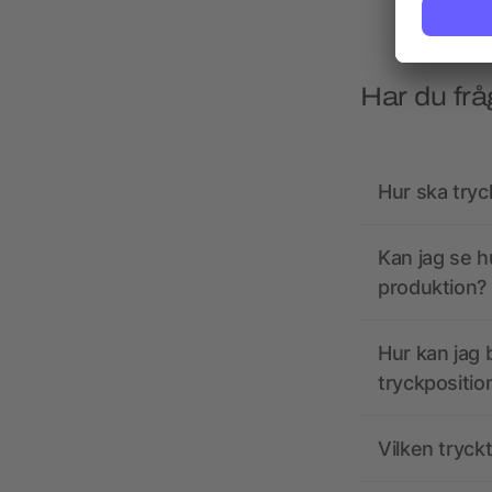
Har du frå
Hur ska tryc
Kan jag se h
produktion?
Hur kan jag b
tryckpositio
Vilken tryck