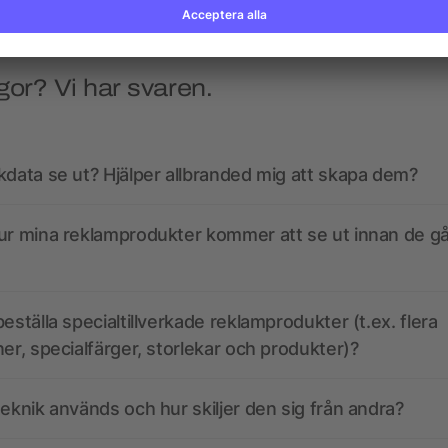
gor? Vi har svaren.
kdata se ut? Hjälper allbranded mig att skapa dem?
ur mina reklamprodukter kommer att se ut innan de går
eställa specialtillverkade reklamprodukter (t.ex. flera
ner, specialfärger, storlekar och produkter)?
teknik används och hur skiljer den sig från andra?