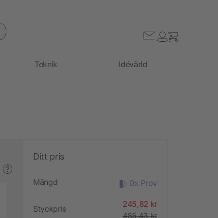
Teknik
Idévärld
Ditt pris
?
Mängd
0x Prov
245,82 kr
Styckpris
485,43 kr