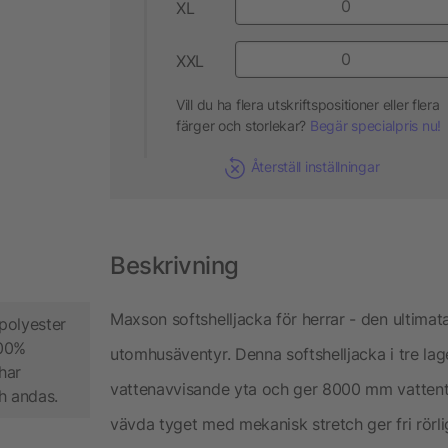
XL
XXL
Vill du ha flera utskriftspositioner eller flera
färger och storlekar?
Begär specialpris nu!
Återställ inställningar
Beskrivning
Maxson softshelljacka för herrar - den ultimat
polyester
100%
utomhusäventyr. Denna softshelljacka i tre lag
har
vattenavvisande yta och ger 8000 mm vatten
h andas.
vävda tyget med mekanisk stretch ger fri rörli