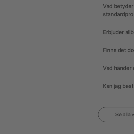
Vad betyder 
standardpro
Erbjuder all
Finns det d
Vad händer o
Kan jag best
Se alla 