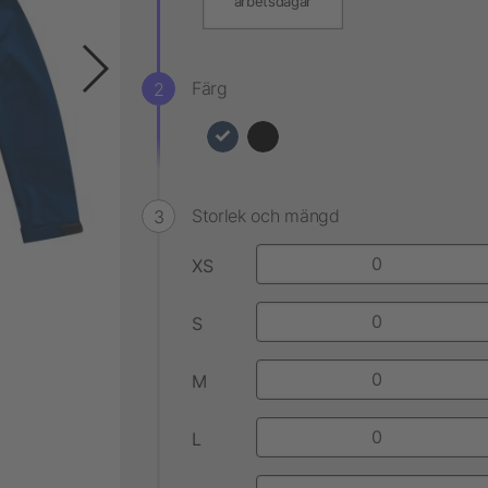
arbetsdagar
Färg
Storlek och mängd
XS
S
M
L