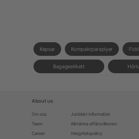
Kepsar
Kompaktparaplyer
Fick
Bagageetikett
Hörl
About us
Om oss
Juridiskt information
Team
Allmänna affärsvillkoren
Career
Integritetspolicy