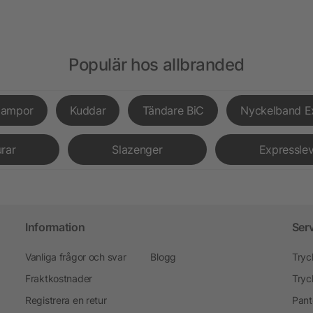
Populär hos allbranded
lampor
Kuddar
Tändare BiC
Nyckelband E
urar
Slazenger
Expressle
Information
Ser
Vanliga frågor och svar
Blogg
Tryc
Fraktkostnader
Tryc
Registrera en retur
Pant