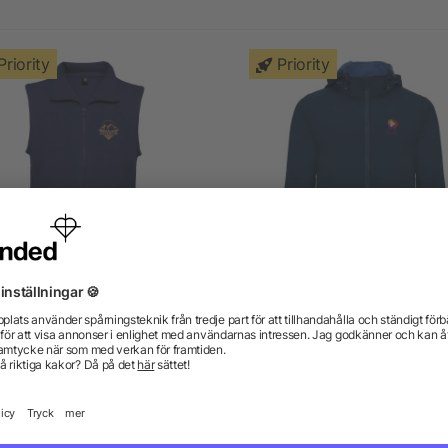
Priority
Priority
ellagio unisex fleeceväst
Siberia unisex softshellja
från 81,63 kr
från 200,51 kr