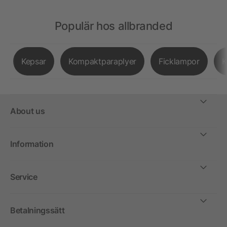
Populär hos allbranded
Kepsar
Kompaktparaplyer
Ficklampor
K
About us
Information
Service
Betalningssätt