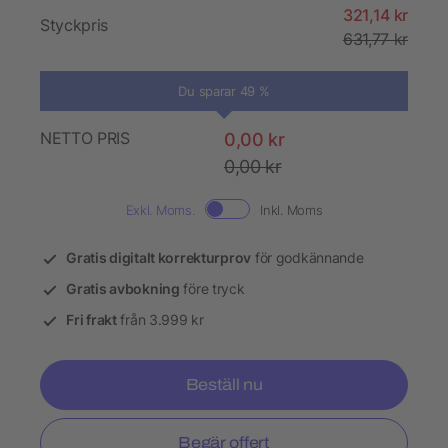
321,14 kr
Styckpris
631,77 kr
Du sparar 49 %
NETTO PRIS
0,00 kr
0,00 kr
Exkl. Moms.
Inkl. Moms
Gratis digitalt korrekturprov
för godkännande
Gratis avbokning
före tryck
Fri frakt
från 3.999 kr
Beställ nu
Begär offert