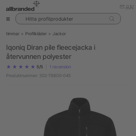
Hitta profilprodukter
timmar
Profilkläder
Jackor
Iqoniq Diran pile fleecejacka i
återvunnen polyester
5/5
|
1
recension
Produktnummer:
302-T9800-045