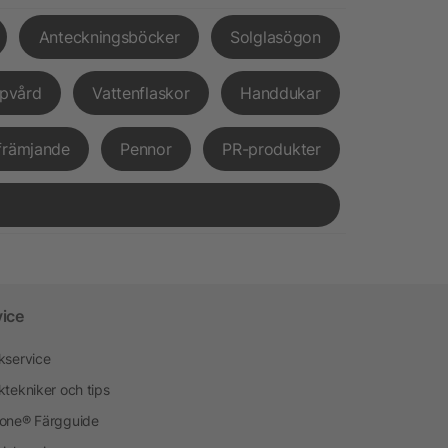
Anteckningsböcker
Solglasögon
pvård
Vattenflaskor
Handdukar
främjande
Pennor
PR-produkter
vice
kservice
ktekniker och tips
one® Färgguide