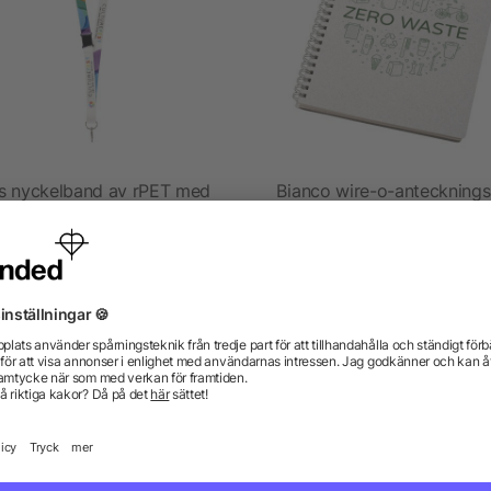
s nyckelband av rPET med
Bianco wire-o-anteckning
säkerhetsspänne
i storlek A5
från 8,94 kr
från 36,43 kr
gor? Vi har svaren.