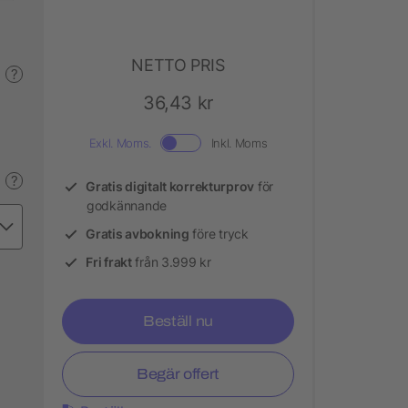
NETTO PRIS
?
36,43 kr
Exkl. Moms.
Inkl. Moms
?
Gratis digitalt korrekturprov
för
godkännande
Gratis avbokning
före tryck
Fri frakt
från 3.999 kr
Beställ nu
Begär offert