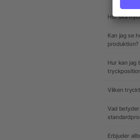
Hur ska tryc
Kan jag se h
produktion?
Hur kan jag b
tryckpositio
Vilken tryck
Vad betyder 
standardpro
Erbjuder all