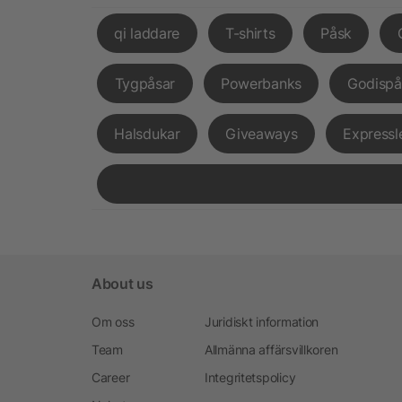
qi laddare
T-shirts
Påsk
Tygpåsar
Powerbanks
Godispå
Halsdukar
Giveaways
Expressl
About us
Om oss
Juridiskt information
Team
Allmänna affärsvillkoren
Career
Integritetspolicy