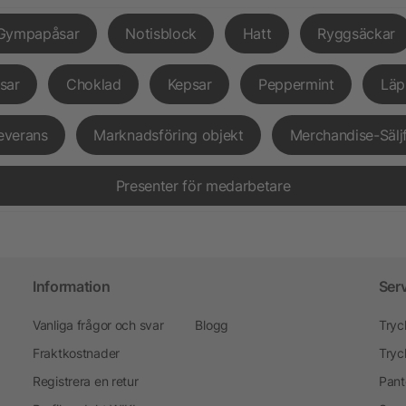
Gympapåsar
Notisblock
Hatt
Ryggsäckar
sar
Choklad
Kepsar
Peppermint
Läp
everans
Marknadsföring objekt
Merchandise-Sälj
Presenter för medarbetare
Information
Ser
Vanliga frågor och svar
Blogg
Tryc
Fraktkostnader
Tryc
Registrera en retur
Pant