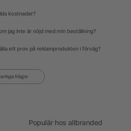
olda kostnader?
m jag inte är nöjd med min beställning?
älla ett prov på reklamprodukten i förväg?
vanliga frågor
Populär hos allbranded