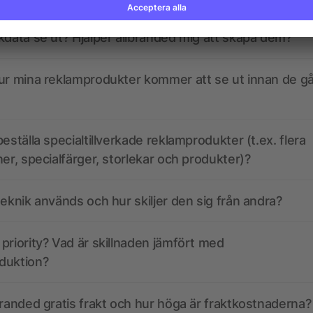
kdata se ut? Hjälper allbranded mig att skapa dem?
ur mina reklamprodukter kommer att se ut innan de går
eställa specialtillverkade reklamprodukter (t.ex. flera
ner, specialfärger, storlekar och produkter)?
teknik används och hur skiljer den sig från andra?
priority? Vad är skillnaden jämfört med
duktion?
branded gratis frakt och hur höga är fraktkostnaderna?