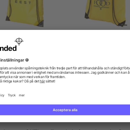
ole premiumgymnastikpåse
Evergreen non woven
premiumgymnastikpås
5/5
(3)
4.7/5
(3)
från 3,50 kr
från 3,74 kr
gor? Vi har svaren.