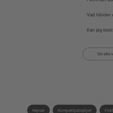
Vad händer o
Kan jag best
Se alla 
Kepsar
Kompaktparaplyer
Fick