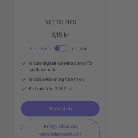
NETTO PRIS
6,15 kr
Exkl. Moms.
Inkl. Moms
Gratis digitalt korrekturprov
för
godkännande
Gratis avbokning
före tryck
Fri frakt
från 3.999 kr
Beställ nu
Fråga efter en
specialproduktion