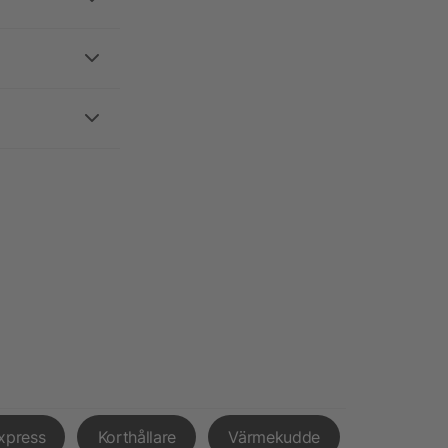
xpress
Korthållare
Värmekudde