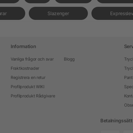
urar
Slazenger
Expressle
Information
Ser
Vanliga frågor och svar
Blogg
Tryc
Fraktkostnader
Tryc
Registrera en retur
Pant
Profilprodukt WIKI
Spec
Profilprodukt Rådgivare
Kont
Obse
Betalningssätt