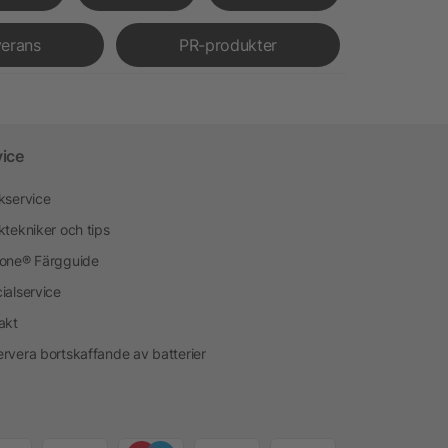
verans
PR-produkter
vice
kservice
ktekniker och tips
one® Färgguide
ialservice
akt
rvera bortskaffande av batterier