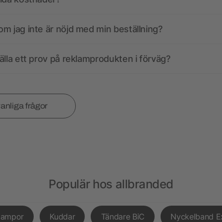
m jag inte är nöjd med min beställning?
älla ett prov på reklamprodukten i förväg?
vanliga frågor
Populär hos allbranded
lampor
Kuddar
Tändare BiC
Nyckelband E