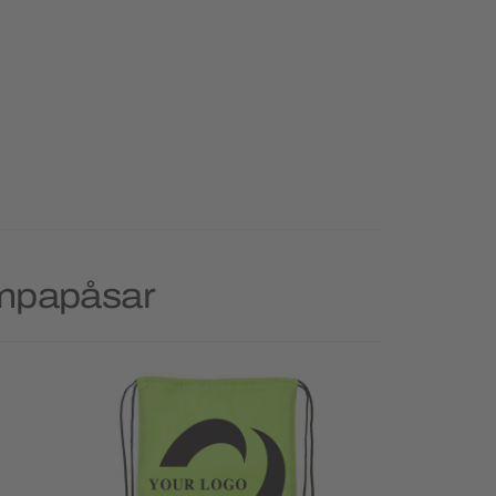
ympapåsar
Priority