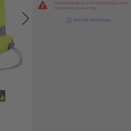
Den valda färgen är tyvärr inte tillgänglig just nu.
Vänligen välj en annan färg.
Återställ inställningar