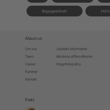
Bagageetikett
Hörl
About us
Om oss
Juridiskt information
Team
Allmänna affärsvillkoren
Career
Integritetspolicy
Nyheter
Kontakt
Frakt