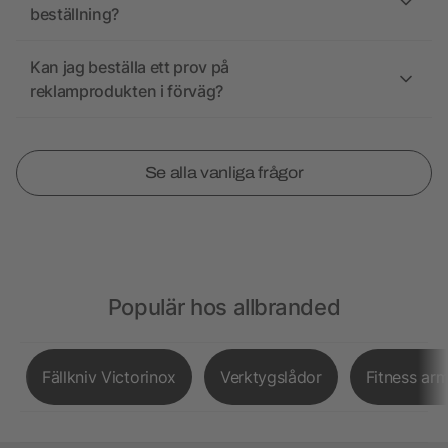
beställning?
Kan jag beställa ett prov på
reklamprodukten i förväg?
Se alla vanliga frågor
Populär hos allbranded
Fällkniv Victorinox
Verktygslådor
Fitness ar