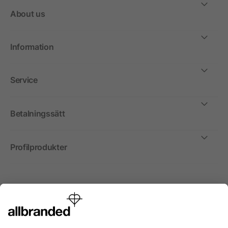
About us
Information
Service
Betalningssätt
Profilprodukter
Internationellt