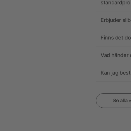
standardpro
Erbjuder all
Finns det d
Vad händer o
Kan jag best
Se alla 