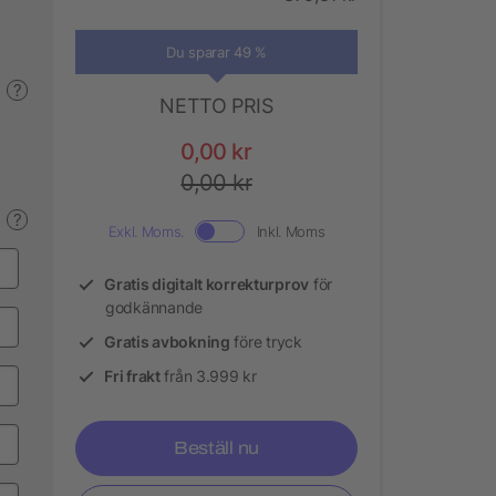
Du sparar 49 %
?
NETTO PRIS
0,00 kr
0,00 kr
?
Exkl. Moms.
Inkl. Moms
Gratis digitalt korrekturprov
för
godkännande
Gratis avbokning
före tryck
Fri frakt
från 3.999 kr
Beställ nu