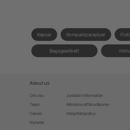
Kepsar
Kompaktparaplyer
Fick
Bagageetikett
Hörl
About us
Om oss
Juridiskt information
Team
Allmänna affärsvillkoren
Career
Integritetspolicy
Nyheter