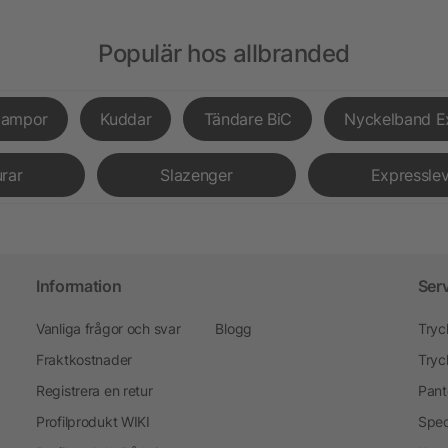
Populär hos allbranded
lampor
Kuddar
Tändare BiC
Nyckelband E
urar
Slazenger
Expressle
Information
Ser
Vanliga frågor och svar
Blogg
Tryc
Fraktkostnader
Tryc
Registrera en retur
Pant
Profilprodukt WIKI
Spec