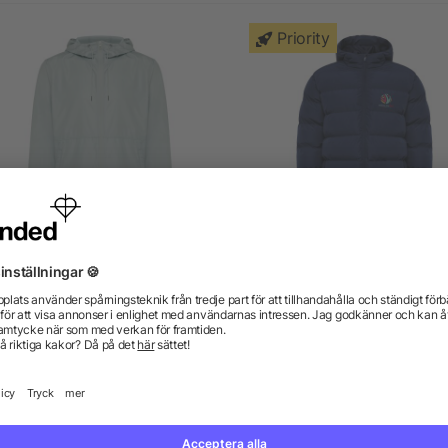
Priority
oniq Logan lättvikt jacka i
Nepal unisex isolerad par
återvunnen polyester
från 192,68 kr
från 250,72 kr