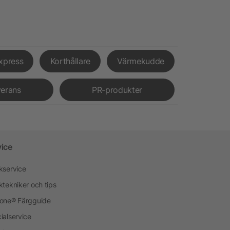
xpress
Korthållare
Värmekudde
verans
PR-produkter
vice
kservice
ktekniker och tips
one® Färgguide
ialservice