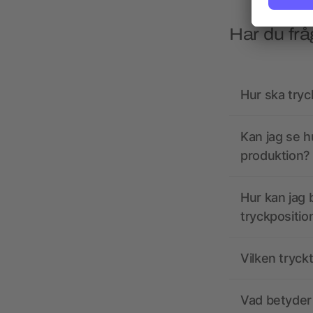
Har du frå
Hur ska tryc
Kan jag se h
produktion?
Hur kan jag b
tryckpositio
Vilken tryck
Vad betyder 