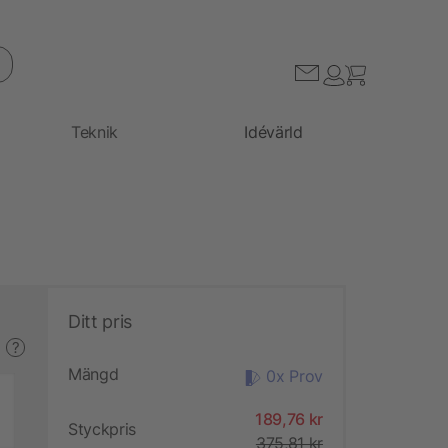
Teknik
Idévärld
Ditt pris
?
Mängd
0x Prov
189,76 kr
Styckpris
375,81 kr