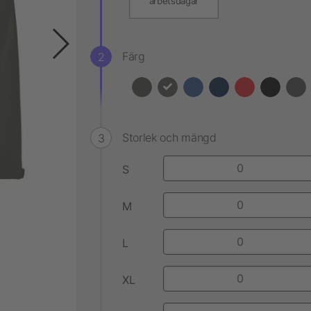
arbetsdagar
Färg
Storlek och mängd
S
M
L
XL