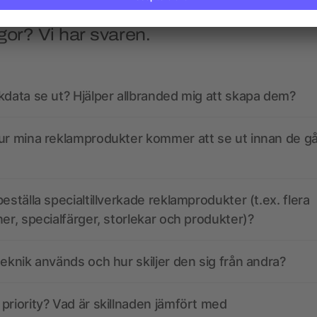
gor? Vi har svaren.
kdata se ut? Hjälper allbranded mig att skapa dem?
ur mina reklamprodukter kommer att se ut innan de går
eställa specialtillverkade reklamprodukter (t.ex. flera
ner, specialfärger, storlekar och produkter)?
teknik används och hur skiljer den sig från andra?
priority? Vad är skillnaden jämfört med