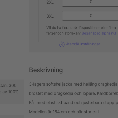
2XL
3XL
Vill du ha flera utskriftspositioner eller flera
färger och storlekar?
Begär specialpris nu!
Återställ inställningar
Beskrivning
3-lagers softshelljacka med hellång dragkedj
tan, 300
e av 100%
bröstet med dragkedja och löpare. Kardborreba
Fåll med elastiskt band och justerbara stopp p
Modellen är 184 cm och bär storlek L.