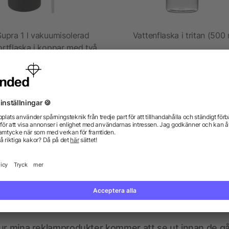
Supra 1 l vakuumisolerad
Vattenflaska i tritan (500 
ortflaska i koppar med två
lock
5/5
(1)
från 163,72 kr
från 13,20 kr
gor? Vi har svaren.
kdata se ut? Hjälper allbranded mig att skapa dem?
ur mina reklamprodukter kommer att se ut innan de går