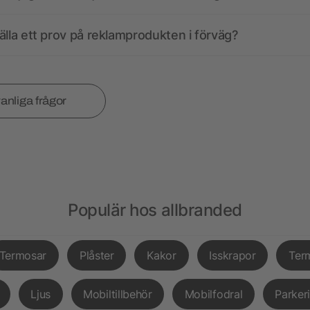
älla ett prov på reklamprodukten i förväg?
vanliga frågor
Populär hos allbranded
Termosar
Plåster
Kakor
Isskrapor
Ter
Ljus
Mobiltillbehör
Mobilfodral
Parker