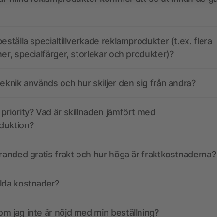
eställa specialtillverkade reklamprodukter (t.ex. flera
ner, specialfärger, storlekar och produkter)?
teknik används och hur skiljer den sig från andra?
priority? Vad är skillnaden jämfört med
duktion?
branded gratis frakt och hur höga är fraktkostnaderna?
olda kostnader?
m jag inte är nöjd med min beställning?