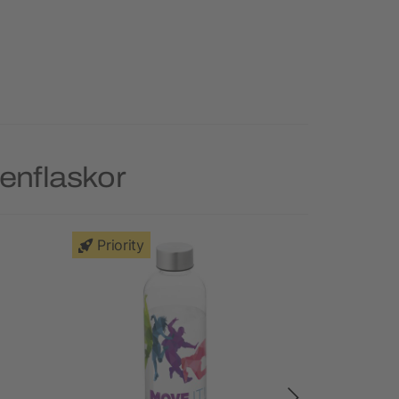
tenflaskor
Priority