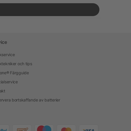
vice
kservice
ktekniker och tips
one® Färgguide
ialservice
akt
rvera bortskaffande av batterier