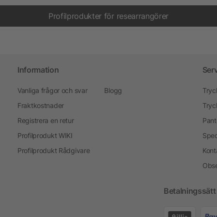
Profilprodukter för researrangörer
Information
Ser
Vanliga frågor och svar
Blogg
Tryc
Fraktkostnader
Tryc
Registrera en retur
Pant
Profilprodukt WIKI
Spec
Profilprodukt Rådgivare
Kont
Obse
Betalningssätt