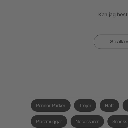
Kan jag best
Se alla 
Pennor Parker
Tröjor
Hatt
Plastmuggar
Necessärer
Snacks