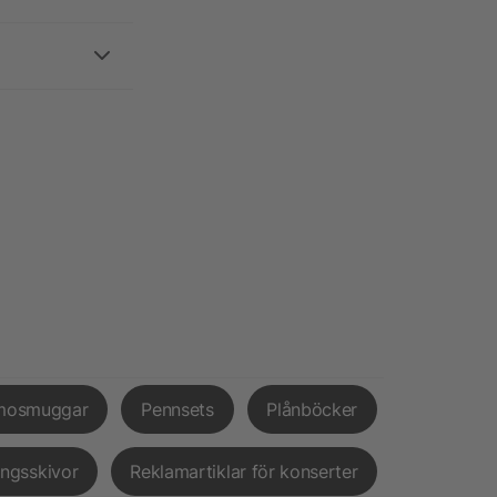
mosmuggar
Pennsets
Plånböcker
ingsskivor
Reklamartiklar för konserter