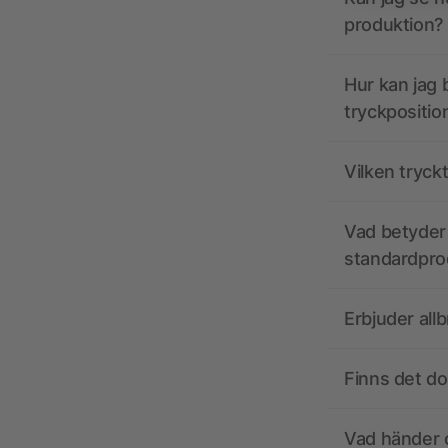
produktion?
Hur kan jag b
tryckpositio
Vilken tryck
Vad betyder 
standardpro
Erbjuder all
Finns det d
Vad händer o