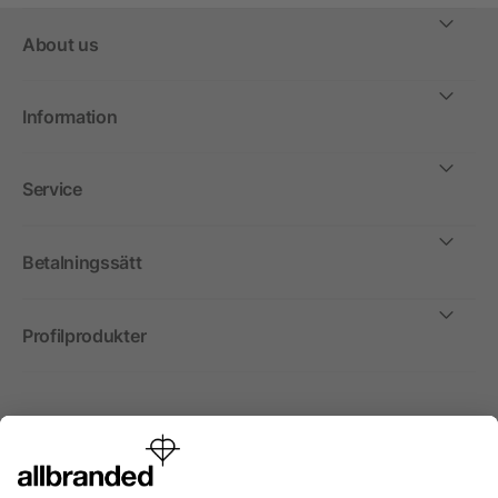
About us
Information
Service
Betalningssätt
Profilprodukter
Internationellt