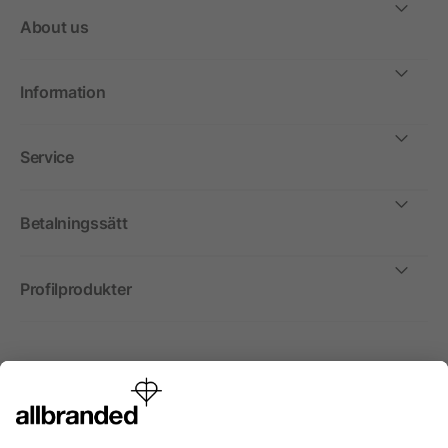
About us
Information
Service
Betalningssätt
Profilprodukter
Internationellt