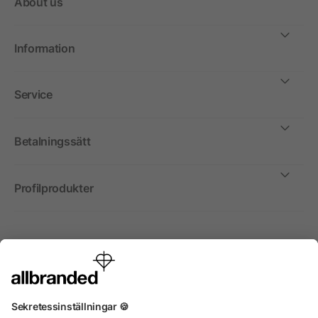
About us
Information
Service
Betalningssätt
Profilprodukter
Internationellt