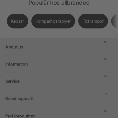
Populär hos allbranded
Kepsar
Kompaktparaplyer
Ficklampor
K
About us
Information
Service
Betalningssätt
Profilprodukter