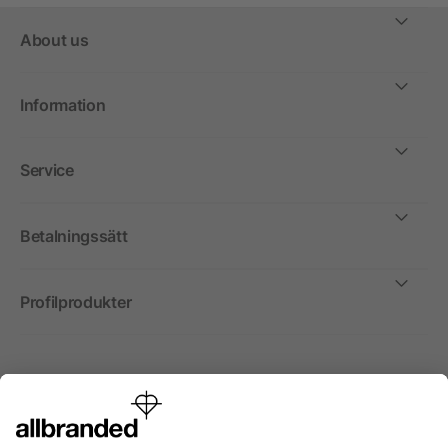
About us
Information
Service
Betalningssätt
Profilprodukter
Internationellt