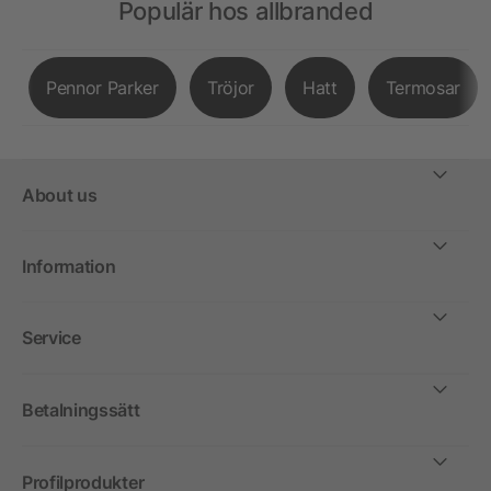
Populär hos allbranded
Pennor Parker
Tröjor
Hatt
Termosar
About us
Information
Service
Betalningssätt
Profilprodukter