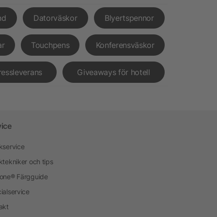
nd
Datorväskor
Blyertspennor
ar
Touchpens
Konferensväskor
ressleverans
Giveaways för hotell
vice
kservice
ktekniker och tips
one® Färgguide
ialservice
akt