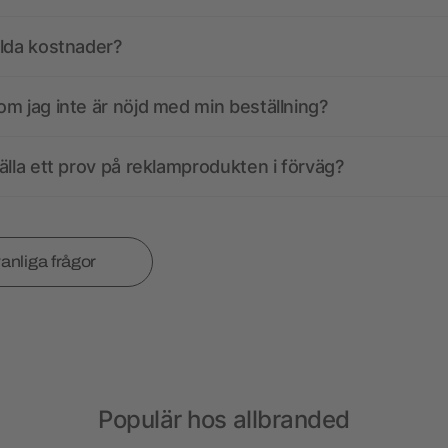
olda kostnader?
m jag inte är nöjd med min beställning?
älla ett prov på reklamprodukten i förväg?
vanliga frågor
Populär hos allbranded