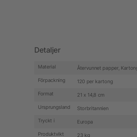
Detaljer
Material
Återvunnet papper, Karton
Förpackning
120 per kartong
Format
21 x 14,8 cm
Ursprungsland
Storbritannien
Tryckt i
Europa
Produktvikt
23 kg