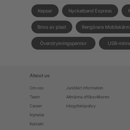
Kepsar
Nyckelband Express
Biros av plast
Rengörare Mobilskärm
Överstrykningspennor
USB-minn
About us
Om oss
Juridiskt information
Team
Allmänna affärsvillkoren
Career
Integritetspolicy
Nyheter
Kontakt