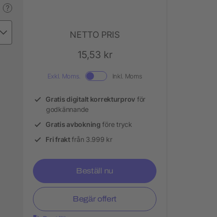
?
NETTO PRIS
15,53 kr
Exkl. Moms.
Inkl. Moms
Gratis digitalt korrekturprov
för
godkännande
Gratis avbokning
före tryck
Fri frakt
från 3.999 kr
Beställ nu
Begär offert