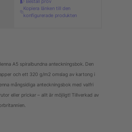
Beställ prov
Kopiera länken till den
konfigurerade produkten
d denna A5 spiralbundna anteckningsbok. Den
papper och ett 320 g/m2 omslag av kartong i
 denna mångsidiga anteckningsbok med valfri
tor eller prickar – allt är möjligt! Tillverkad av
orbritannien.