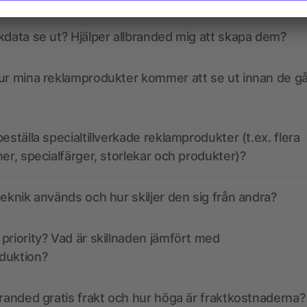
kdata se ut? Hjälper allbranded mig att skapa dem?
ur mina reklamprodukter kommer att se ut innan de går
eställa specialtillverkade reklamprodukter (t.ex. flera
ner, specialfärger, storlekar och produkter)?
teknik används och hur skiljer den sig från andra?
priority? Vad är skillnaden jämfört med
duktion?
branded gratis frakt och hur höga är fraktkostnaderna?