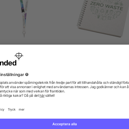
s nyckelband av rPET med
Bianco wire-o-anteckning
säkerhetsspänne
i storlek A5
från 8,94 kr
från 36,43 kr
gor? Vi har svaren.