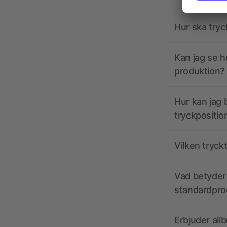
Hur ska tryc
Kan jag se h
produktion?
Hur kan jag b
tryckpositio
Vilken tryck
Vad betyder 
standardpro
Erbjuder all