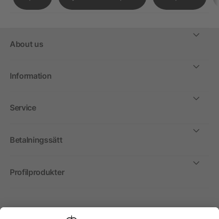
About us
Information
Service
Betalningssätt
Profilprodukter
Internationellt