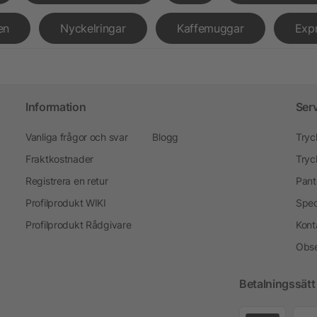
en
Nyckelringar
Kaffemuggar
Exp
Information
Ser
Vanliga frågor och svar
Blogg
Tryc
Fraktkostnader
Tryc
Registrera en retur
Pant
Profilprodukt WIKI
Spec
Profilprodukt Rådgivare
Kont
Obse
Betalningssätt