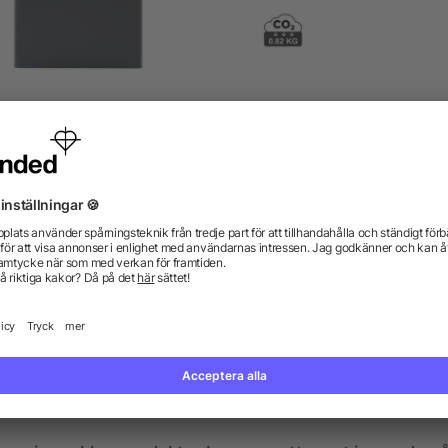
ndCharger Wally mag card
RFID korthållare i alumin
wallet
från 42,83 kr
från 181,36 kr
gor? Vi har svaren.
kdata se ut? Hjälper allbranded mig att skapa dem?