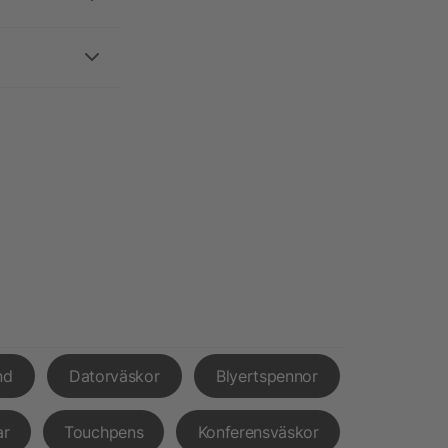
nd
Datorväskor
Blyertspennor
ar
Touchpens
Konferensväskor