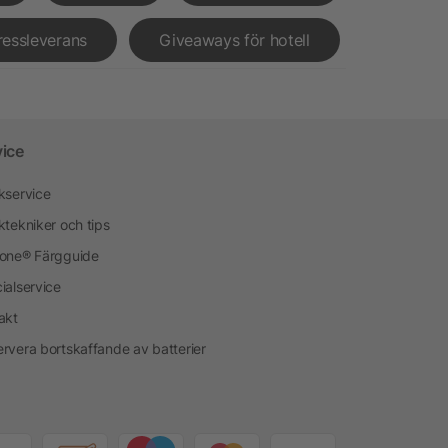
ressleverans
Giveaways för hotell
vice
kservice
ktekniker och tips
one® Färgguide
ialservice
akt
rvera bortskaffande av batterier