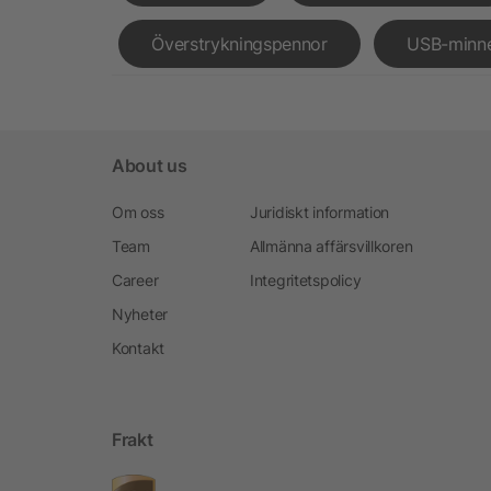
Överstrykningspennor
USB-minn
About us
Om oss
Juridiskt information
Team
Allmänna affärsvillkoren
Career
Integritetspolicy
Nyheter
Kontakt
Frakt