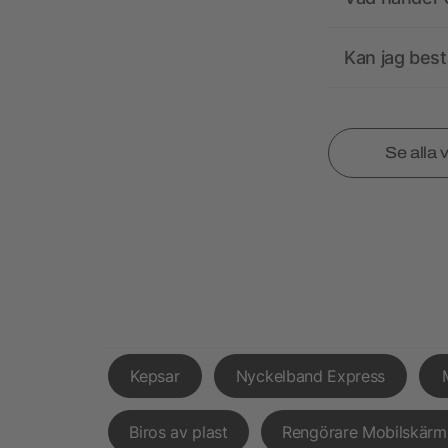
Kan jag best
Se alla 
Kepsar
Nyckelband Express
Biros av plast
Rengörare Mobilskärm