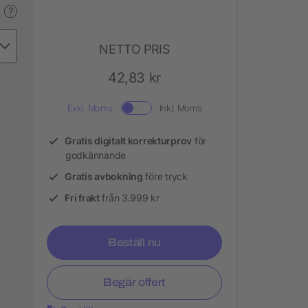
?
NETTO PRIS
42,83 kr
Exkl. Moms.
Inkl. Moms
Gratis digitalt korrekturprov
för
godkännande
Gratis avbokning
före tryck
Fri frakt
från 3.999 kr
Beställ nu
Begär offert