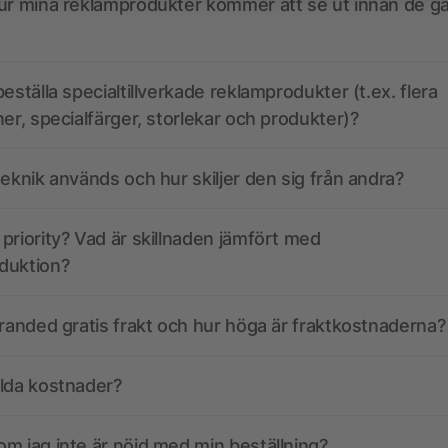
ur mina reklamprodukter kommer att se ut innan de går
eställa specialtillverkade reklamprodukter (t.ex. flera
ner, specialfärger, storlekar och produkter)?
teknik används och hur skiljer den sig från andra?
priority? Vad är skillnaden jämfört med
duktion?
branded gratis frakt och hur höga är fraktkostnaderna?
olda kostnader?
m jag inte är nöjd med min beställning?