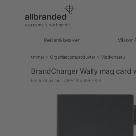
you name it. we brand it.
Reklamklassiker
Väskor 
timmar
Organisationsprodukter
Visitkortsetui
BrandCharger Wally mag card w
Produktnummer:
380-1355996-029