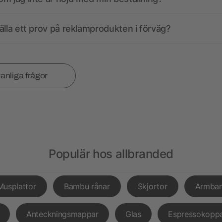
älla ett prov på reklamprodukten i förväg?
vanliga frågor
Populär hos allbranded
Musplattor
Bambu rånar
Skjortor
Armba
Anteckningsmappar
Glas
Espressokopp