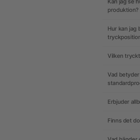
Kan jag se h
produktion?
Hur kan jag b
tryckpositio
Vilken tryck
Vad betyder 
standardpro
Erbjuder all
Finns det d
Vad händer o