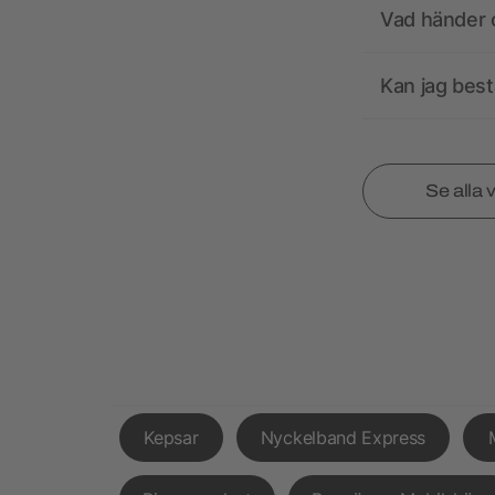
Vad händer o
Kan jag best
Se alla 
Kepsar
Nyckelband Express