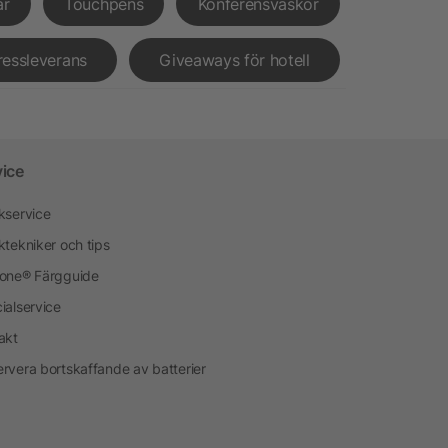
ar
Touchpens
Konferensväskor
ressleverans
Giveaways för hotell
vice
kservice
ktekniker och tips
one® Färgguide
ialservice
akt
rvera bortskaffande av batterier