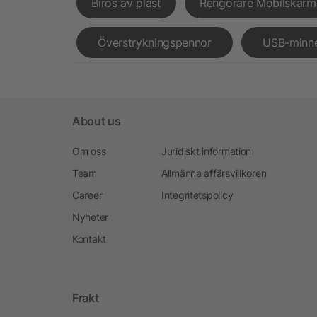
Biros av plast
Rengörare Mobilskärm
Överstrykningspennor
USB-minn
About us
Om oss
Juridiskt information
Team
Allmänna affärsvillkoren
Career
Integritetspolicy
Nyheter
Kontakt
Frakt