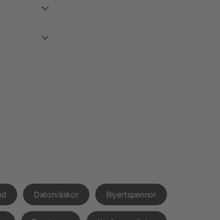
nd
Datorväskor
Blyertspennor