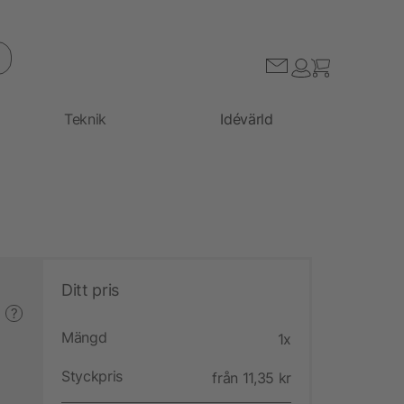
Teknik
Idévärld
Ditt pris
?
Mängd
1x
Styckpris
från 11,35 kr