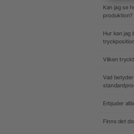
Kan jag se h
produktion?
Hur kan jag b
tryckpositio
Vilken tryck
Vad betyder 
standardpro
Erbjuder all
Finns det d