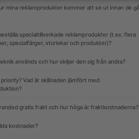
ur mina reklamprodukter kommer att se ut innan de går
eställa specialtillverkade reklamprodukter (t.ex. flera
ner, specialfärger, storlekar och produkter)?
teknik används och hur skiljer den sig från andra?
priority? Vad är skillnaden jämfört med
duktion?
branded gratis frakt och hur höga är fraktkostnaderna?
olda kostnader?