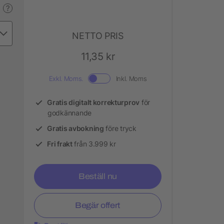
?
NETTO PRIS
11,35 kr
Exkl. Moms.
Inkl. Moms
Gratis digitalt korrekturprov
för
godkännande
Gratis avbokning
före tryck
Fri frakt
från 3.999 kr
Beställ nu
Begär offert