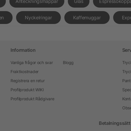
Anteckningsmappar
Glas
Espressokopp
en
Nyckelringar
Kaffemuggar
Exp
Information
Ser
Vanliga frågor och svar
Blogg
Tryc
Fraktkostnader
Tryc
Registrera en retur
Pant
Profilprodukt WIKI
Spec
Profilprodukt Rådgivare
Kont
Obse
Betalningssätt