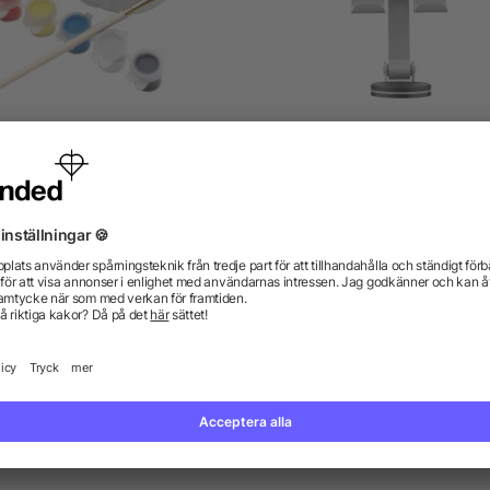
Spargris i gips att måla
Aluminium alloy phone st
Anieke
från 12,46 kr
från 12,67 kr
gor? Vi har svaren.
kdata se ut? Hjälper allbranded mig att skapa dem?