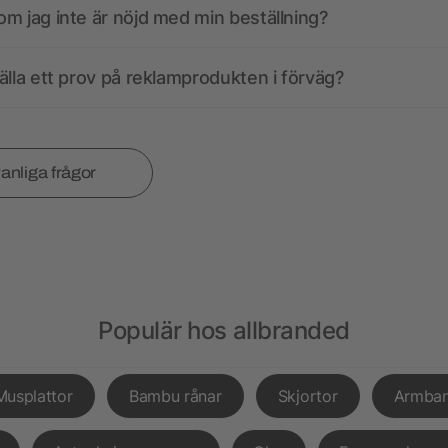
m jag inte är nöjd med min beställning?
älla ett prov på reklamprodukten i förväg?
vanliga frågor
Populär hos allbranded
Musplattor
Bambu rånar
Skjortor
Armba