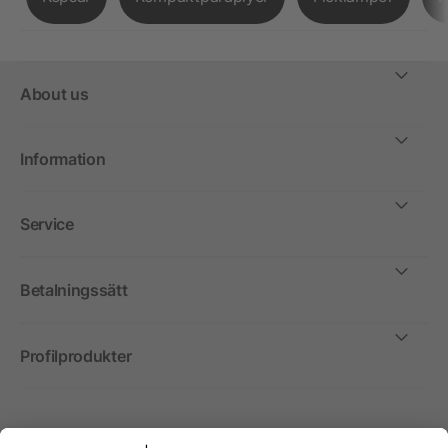
About us
Information
Service
Betalningssätt
Profilprodukter
Internationellt