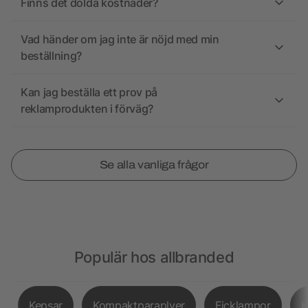
Finns det dolda kostnader?
Vad händer om jag inte är nöjd med min
beställning?
Kan jag beställa ett prov på
reklamprodukten i förväg?
Se alla vanliga frågor
Populär hos allbranded
Kepsar
Kompaktparaplyer
Ficklampor
K