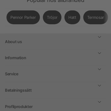
Populär hos allbranded
Pennor Parker
Tröjor
Hatt
Termosar
About us
Information
Service
Betalningssätt
Profilprodukter