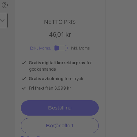
?
NETTO PRIS
46,01 kr
Exkl. Moms.
Inkl. Moms
Gratis digitalt korrekturprov
för
godkännande
Gratis avbokning
före tryck
Fri frakt
från 3.999 kr
Beställ nu
Begär offert