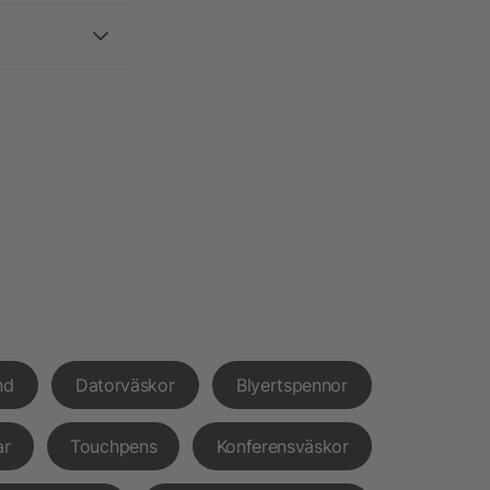
nd
Datorväskor
Blyertspennor
ar
Touchpens
Konferensväskor