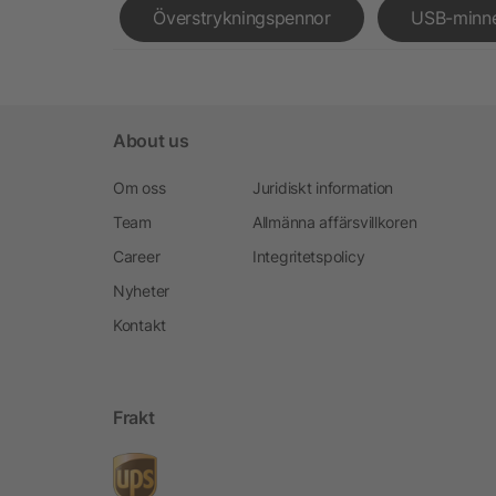
Överstrykningspennor
USB-minn
About us
Om oss
Juridiskt information
Team
Allmänna affärsvillkoren
Career
Integritetspolicy
Nyheter
Kontakt
Frakt