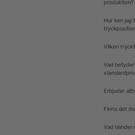
produktion?
Hur kan jag b
tryckpositio
Vilken tryck
Vad betyder 
standardpro
Erbjuder all
Finns det d
Vad händer o