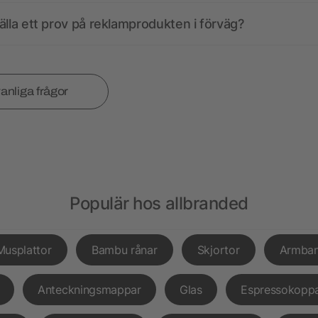
älla ett prov på reklamprodukten i förväg?
vanliga frågor
Populär hos allbranded
Musplattor
Bambu rånar
Skjortor
Armba
Anteckningsmappar
Glas
Espressokopp