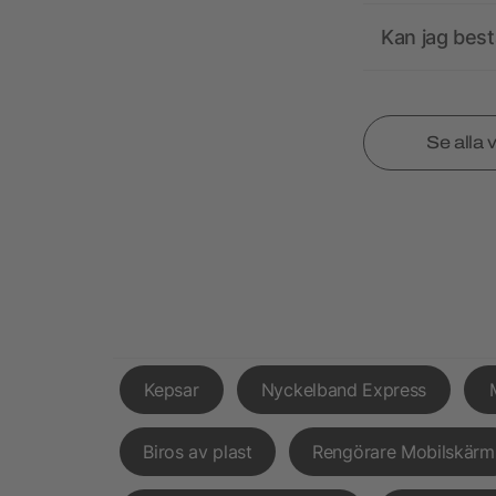
Kan jag best
Se alla 
Kepsar
Nyckelband Express
Biros av plast
Rengörare Mobilskärm