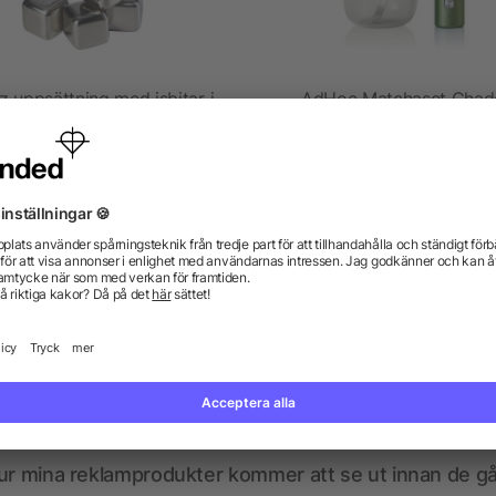
z uppsättning med isbitar i
AdHoc Matchaset Chad
rostfritt stål
från 29,19 kr
från 228,53 kr
gor? Vi har svaren.
kdata se ut? Hjälper allbranded mig att skapa dem?
ur mina reklamprodukter kommer att se ut innan de går