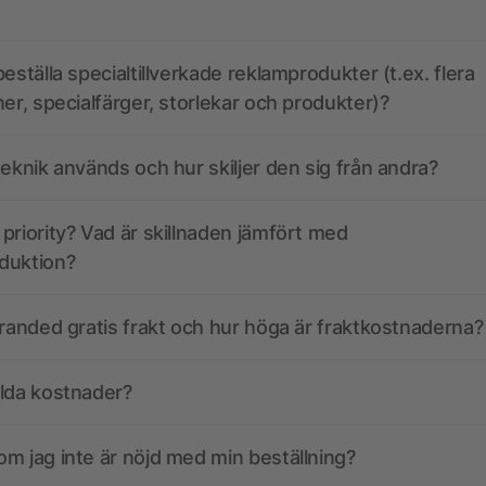
eställa specialtillverkade reklamprodukter (t.ex. flera
ner, specialfärger, storlekar och produkter)?
teknik används och hur skiljer den sig från andra?
priority? Vad är skillnaden jämfört med
duktion?
branded gratis frakt och hur höga är fraktkostnaderna?
olda kostnader?
m jag inte är nöjd med min beställning?