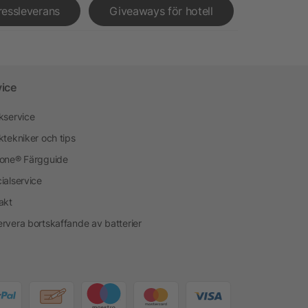
ressleverans
Giveaways för hotell
vice
kservice
ktekniker och tips
one® Färgguide
ialservice
akt
rvera bortskaffande av batterier