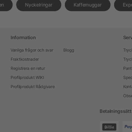
en
Nyckelringar
Kaffemuggar
Exp
Information
Ser
Vanliga frågor och svar
Blogg
Tryc
Fraktkostnader
Tryc
Registrera en retur
Pant
Profilprodukt WIKI
Spec
Profilprodukt Rådgivare
Kont
Obse
Betalningssätt