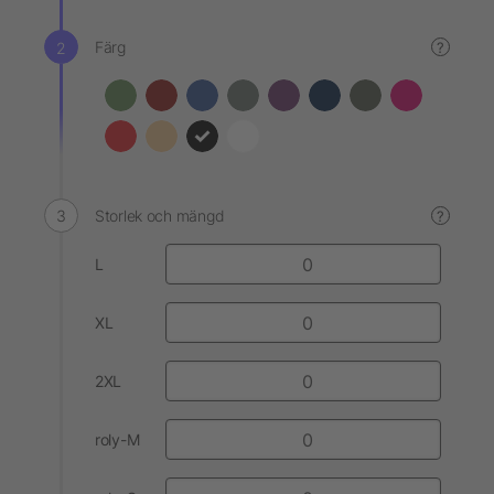
Färg
?
Storlek och mängd
?
L
XL
2XL
roly-M