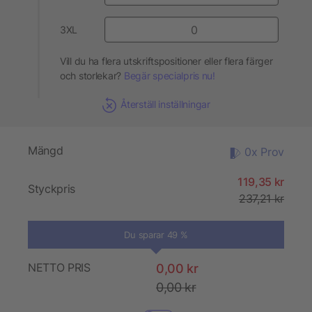
3XL
Vill du ha flera utskriftspositioner eller flera färger
och storlekar?
Begär specialpris nu!
Återställ inställningar
Mängd
0x Prov
119,35 kr
Styckpris
237,21 kr
Du sparar 49 %
NETTO PRIS
0,00 kr
0,00 kr