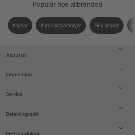
Populär hos allbranded
Kepsar
Kompaktparaplyer
Ficklampor
K
About us
Information
Service
Betalningssätt
Profilprodukter