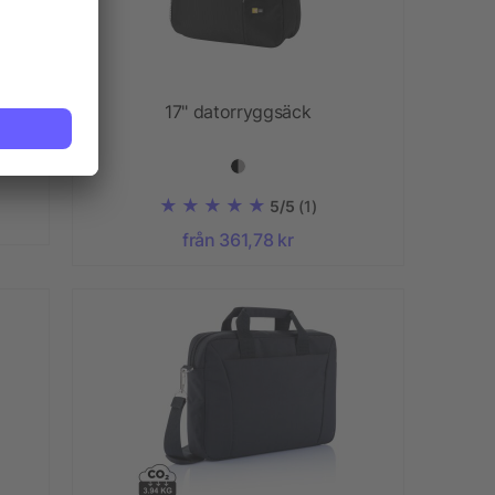
17" datorryggsäck
5/5
(1)
från 361,78 kr