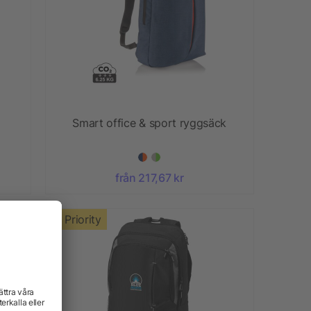
Smart office & sport ryggsäck
från 217,67 kr
Priority