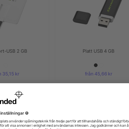
ort-USB 2 GB
Platt USB 4 GB
n 35,15 kr
från 45,66 kr