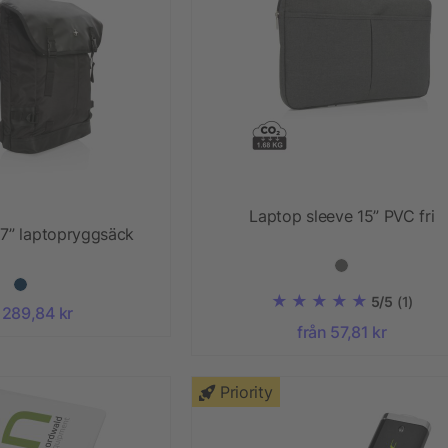
Laptop sleeve 15” PVC fri
17” laptopryggsäck
5/5
(1)
 289,84 kr
från 57,81 kr
Priority