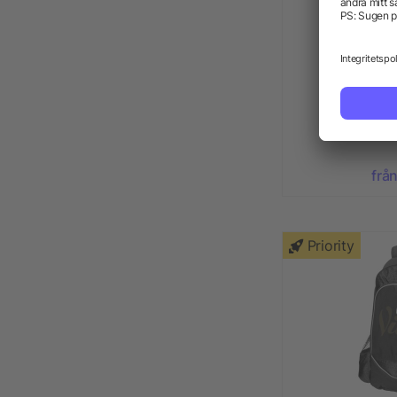
Power l
från
Priority