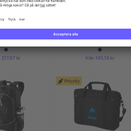
aptopryggsäck
Swiss Peak deluxe 15 “
laptopväska
 217,67 kr
från 145,15 kr
Priority