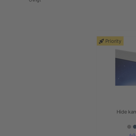
Priority
Hide ka
frå