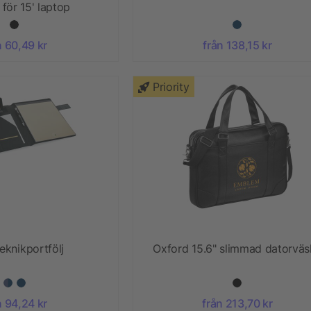
för 15' laptop
n 60,49 kr
från 138,15 kr
Priority
eknikportfölj
Oxford 15.6" slimmad datorväs
n 94,24 kr
från 213,70 kr