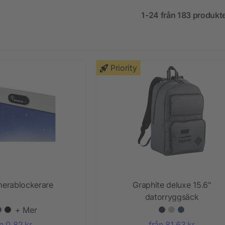
1-24 från 183 produkt
Priority
merablockerare
Graphite deluxe 15.6"
datorryggsäck
+ Mer
n 0,82 kr
från 81,63 kr