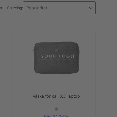
er
Sortering:
Väska för ca 13,3' laptop
från 22,34 kr