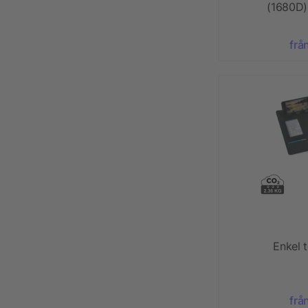
(1680D) 
frå
Enkel t
frå