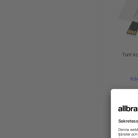
Tunt k
frå