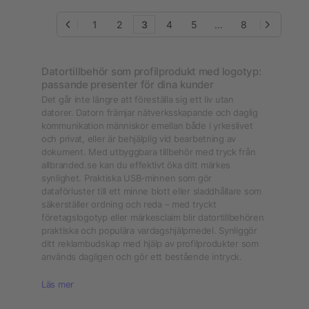
1
2
3
4
5
...
8
Datortillbehör som profilprodukt med logotyp:
passande presenter för dina kunder
Det går inte längre att föreställa sig ett liv utan
datorer. Datorn främjar nätverksskapande och daglig
kommunikation människor emellan både i yrkeslivet
och privat, eller är behjälplig vid bearbetning av
dokument. Med utbyggbara tillbehör med tryck från
allbranded.se kan du effektivt öka ditt märkes
synlighet. Praktiska USB-minnen som gör
dataförluster till ett minne blott eller sladdhållare som
säkerställer ordning och reda – med tryckt
företagslogotyp eller märkesclaim blir datortillbehören
praktiska och populära vardagshjälpmedel. Synliggör
ditt reklambudskap med hjälp av profilprodukter som
används dagligen och gör ett bestående intryck.
Läs mer