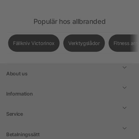
Populär hos allbranded
Fällkniv Victorinox
Verktygslådor
Fitness ar
About us
Information
Service
Betalningssätt