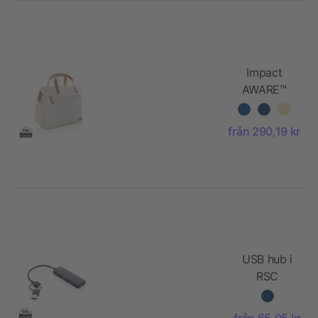
Impact
AWARE™
laptopväska
i 16 oz.
från 290,19 kr
återvunnen
canvas
USB hub i
RSC
återvunnen
plast med
från 65,05 kr