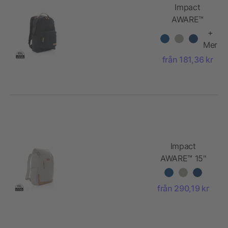
Impact
AWARE™
ryggsäck i 16
+
oz.
Mer
återvunnen
från 181,36 kr
canvas
Impact
AWARE™ 15"
laptopryggsäck
i 16 oz.
från 290,19 kr
återvunnen
canvas