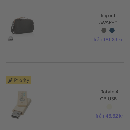
Impact
AWARE™
300D two
tone lyxig
från 181,36 kr
15.6"
laptopväska
Priority
Rotate 4
GB USB-
minne i
bambu
från 43,32 kr