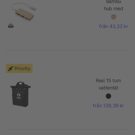
Bambu
hub med
Type-C
från 43,32 kr
Priority
Resi 15 tum
vattentät
laptopryggsäck
från 129,39 kr