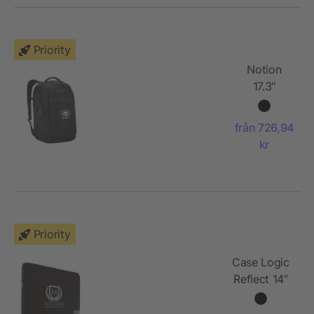
Priority
Notion
17.3"
laptop
ryggsäck
från 726,94
kr
Priority
Case Logic
Reflect 14”
laptopfodral