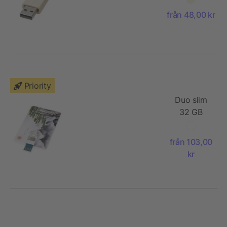
bambu
från 48,00 kr
Priority
Duo slim
32 GB
USB-enhet
med Type-
från 103,00
C och
kr
USB-A 3.0