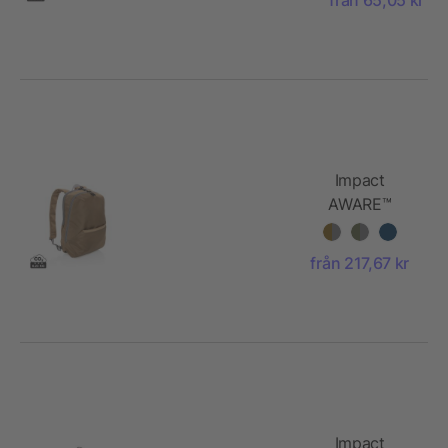
dubbel
input
Impact
AWARE™
1200D 15.6''
modern
från 217,67 kr
laptopryggsäck
Impact