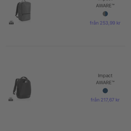
AWARE™
1200D
minimalistisk
från 253,99 kr
15.6"
laptopryggsäck
Impact
AWARE™
Boardroom
laptopryggsäck
från 217,67 kr
PVC-fri