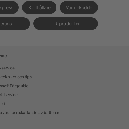
xpress
Korthållare
Värmekudde
verans
PR-produkter
vice
kservice
ktekniker och tips
one® Färgguide
ialservice
akt
rvera bortskaffande av batterier