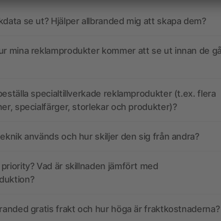
kdata se ut? Hjälper allbranded mig att skapa dem?
ur mina reklamprodukter kommer att se ut innan de går
eställa specialtillverkade reklamprodukter (t.ex. flera
ner, specialfärger, storlekar och produkter)?
teknik används och hur skiljer den sig från andra?
priority? Vad är skillnaden jämfört med
duktion?
branded gratis frakt och hur höga är fraktkostnaderna?