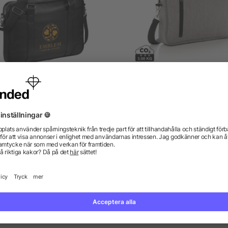
Oxford 15.6" slimmad
Basic laptopväska 15”
datorväska
från 213,70 kr
från 72,40 kr
gor? Vi har svaren.