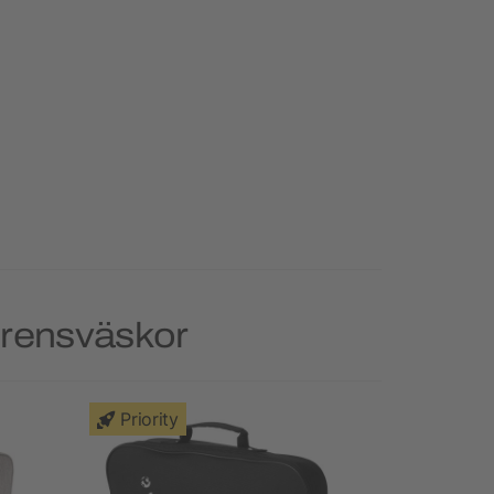
erensväskor
Priority
Priority