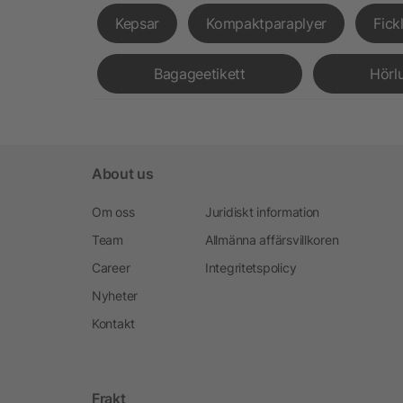
Kepsar
Kompaktparaplyer
Fick
Bagageetikett
Hörl
About us
Om oss
Juridiskt information
Team
Allmänna affärsvillkoren
Career
Integritetspolicy
Nyheter
Kontakt
Frakt