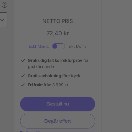
?
NETTO PRIS
72,40 kr
Exkl. Moms.
Inkl. Moms
Gratis digitalt korrekturprov
för
godkännande
Gratis avbokning
före tryck
Fri frakt
från 3.999 kr
Beställ nu
Begär offert