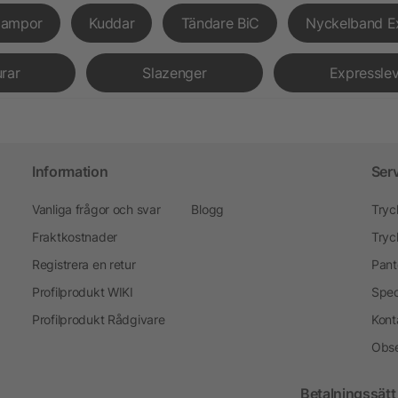
lampor
Kuddar
Tändare BiC
Nyckelband E
urar
Slazenger
Expressle
Information
Ser
Vanliga frågor och svar
Blogg
Tryc
Fraktkostnader
Tryc
Registrera en retur
Pant
Profilprodukt WIKI
Spec
Profilprodukt Rådgivare
Kont
Obse
Betalningssätt