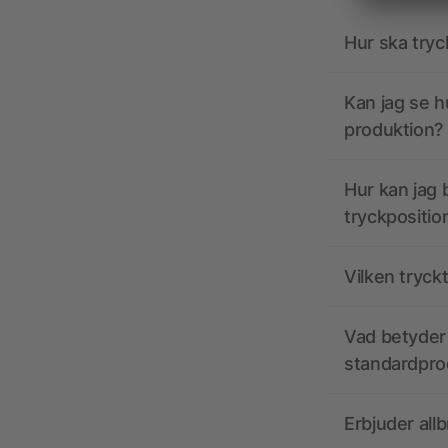
Hur ska tryc
Kan jag se h
produktion?
Hur kan jag b
tryckpositio
Vilken tryck
Vad betyder 
standardpro
Erbjuder all