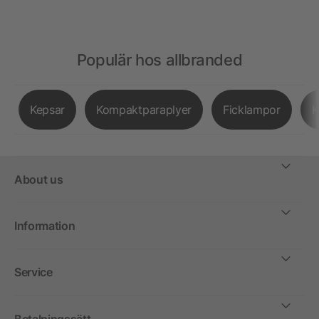
Populär hos allbranded
Kepsar
Kompaktparaplyer
Ficklampor
K
About us
Information
Service