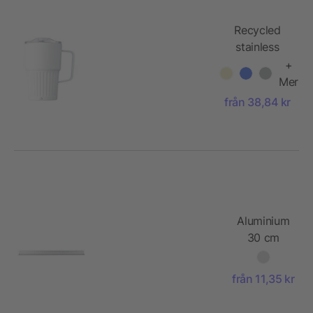
Recycled
stainless
steel double-
+
walled travel
Mer
mug (450
från 38,84 kr
ml) Calo
Aluminium
30 cm
triangle-
shaped
från 11,35 kr
ruler Tavi