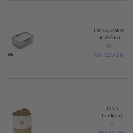
Läckagesäker
lunchlåda i
RCS
återvunnen
från 123,43 kr
S/S
Toma
brödkorg
från 14,13 kr