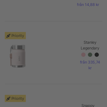
från 14,88 kr
Priority
Stanley
Legendary
400 ml
matburk
från 335,74
med spork
kr
Priority
Snappy