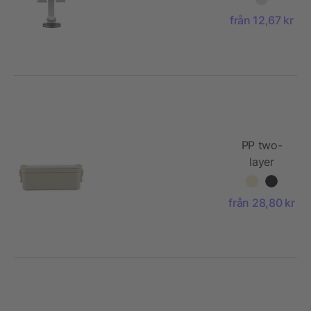
stand
från 12,67 kr
Anieke
PP two-
layer
lunchbox
Siena
från 28,80 kr