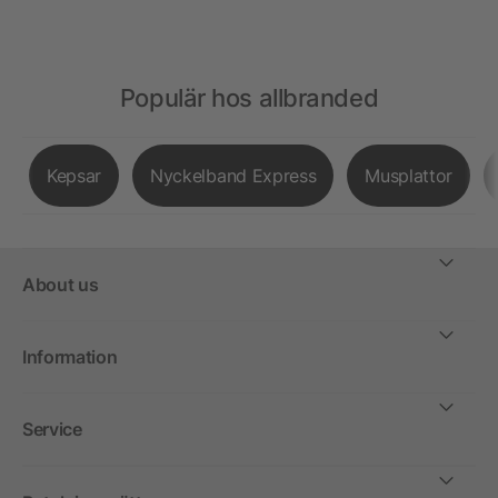
Populär hos allbranded
Kepsar
Nyckelband Express
Musplattor
About us
Information
Service