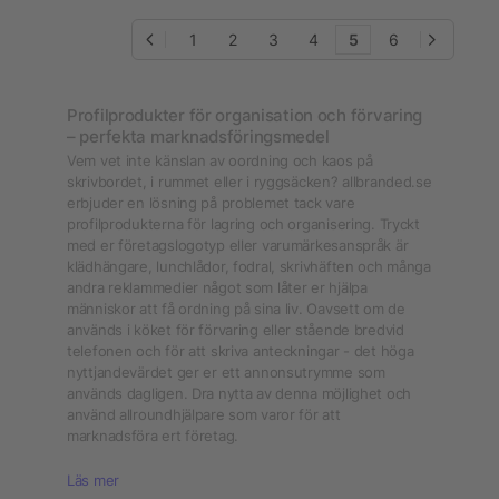
1
2
3
4
5
6
Profilprodukter för organisation och förvaring
– perfekta marknadsföringsmedel
Vem vet inte känslan av oordning och kaos på
skrivbordet, i rummet eller i ryggsäcken? allbranded.se
erbjuder en lösning på problemet tack vare
profilprodukterna för lagring och organisering. Tryckt
med er företagslogotyp eller varumärkesanspråk är
klädhängare, lunchlådor, fodral, skrivhäften och många
andra reklammedier något som låter er hjälpa
människor att få ordning på sina liv. Oavsett om de
används i köket för förvaring eller stående bredvid
telefonen och för att skriva anteckningar - det höga
nyttjandevärdet ger er ett annonsutrymme som
används dagligen. Dra nytta av denna möjlighet och
använd allroundhjälpare som varor för att
marknadsföra ert företag.
Läs mer