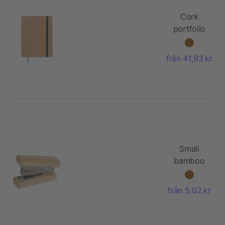
Cork
portfolio
A5
Franklin
från 41,93 kr
Small
bamboo
stapler
Gordon
från 5,02 kr