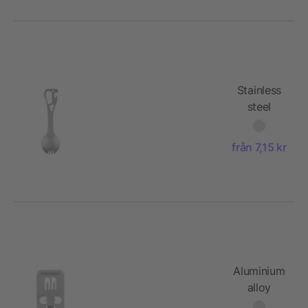
Stainless
steel
spork Noe
från 7,15 kr
Aluminium
alloy
phone