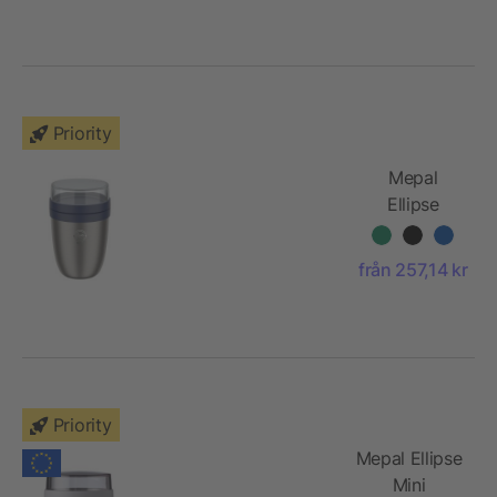
material
Priority
Mepal
Ellipse
isolerad
lunchbägare
från 257,14 kr
2.0
Priority
Mepal Ellipse
Mini