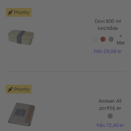
Priority
Dovi 800 ml
lunchlåda
+
Mer
från 29,08 kr
Priority
Andean A5
portfölj av
RCS-
certifierat
från 72,40 kr
återvunnet