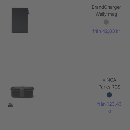
BrandCharger
Wally mag
card wallet
från 42,83 kr
VINGA
Parks RCS
återvunnet
stål
från 123,43
lunchlåda
kr