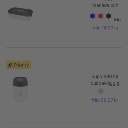
matlåda och
bestickset
+
Mer
från 16,23 kr
Priority
Supo 480 ml
dubbelväggig
matlåda av
återvunnet
från 58,27 kr
rostfritt stål