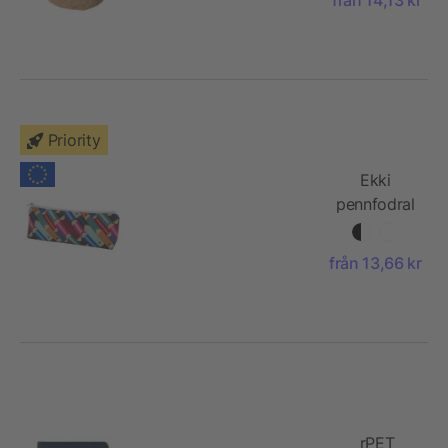
Priority
Ekki
pennfodral
med
sublimering
från 13,66 kr
av RPET
rPET