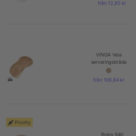
med
från 12,85 kr
uppfällbart
lock
VINGA Veia
serveringsbräda
M
från 108,84 kr
Priority
Boley 940