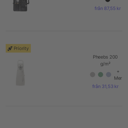
från 87,55 kr
Priority
Pheebs 200
g/m²
förkläde av
+
återvunnen
Mer
bomull
från 31,53 kr