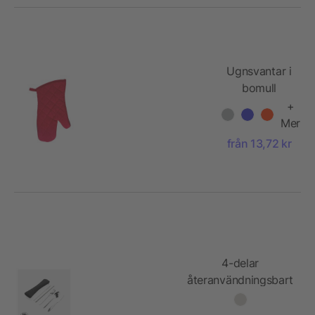
Ugnsvantar i
bomull
+
Mer
från 13,72 kr
4-delar
återanvändningsbart
bestick-set