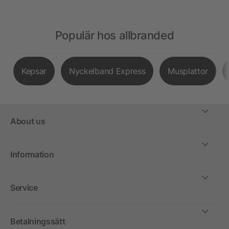
Populär hos allbranded
Kepsar
Nyckelband Express
Musplattor
About us
Information
Service
Betalningssätt