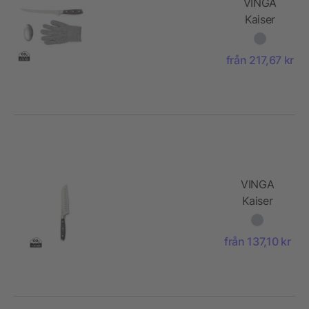
VINGA
Kaiser
filéset
från 217,67 kr
VINGA
Kaiser
santokukniv
från 137,10 kr