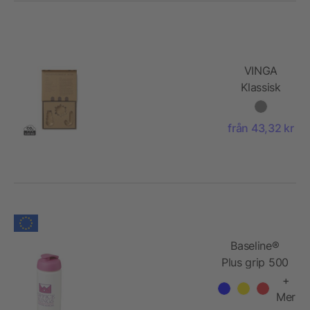
VINGA
Klassisk
kakform, 3
delar
från 43,32 kr
Baseline®
Plus grip 500
ml
+
sportflaska
Mer