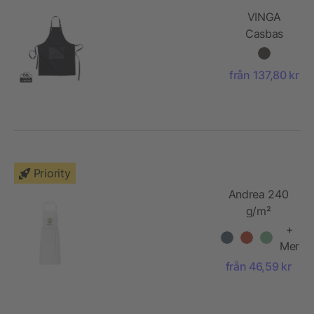
VINGA
Casbas
förkläde
från 137,80 kr
Priority
Andrea 240
g/m²
förkläde
+
med
Mer
justerbar
från 46,59 kr
nackrem