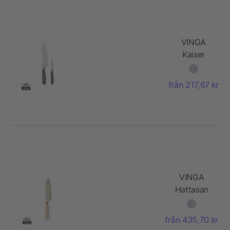
VINGA
Kaiser
kockset
från 217,67 kr
VINGA
Hattasan
damascus
santokukniv
från 435,70 kr