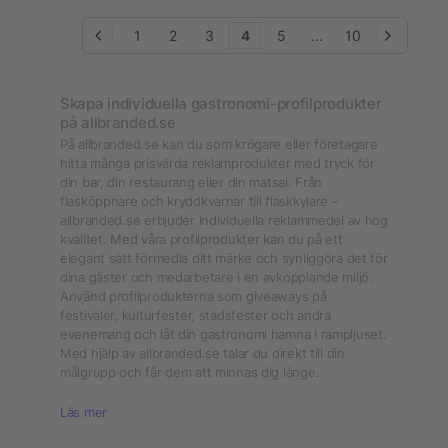
1
2
3
4
5
...
10
Skapa individuella gastronomi-profilprodukter
på allbranded.se
På allbranded.se kan du som krögare eller företagare
hitta många prisvärda reklamprodukter med tryck för
din bar, din restaurang eller din matsal. Från
flasköppnare och kryddkvarnar till flaskkylare –
allbranded.se erbjuder individuella reklammedel av hög
kvalitet. Med våra profilprodukter kan du på ett
elegant sätt förmedla ditt märke och synliggöra det för
dina gäster och medarbetare i en avkopplande miljö.
Använd profilprodukterna som giveaways på
festivaler, kulturfester, stadsfester och andra
evenemang och låt din gastronomi hamna i rampljuset.
Med hjälp av allbranded.se talar du direkt till din
målgrupp och får dem att minnas dig länge.
Läs mer