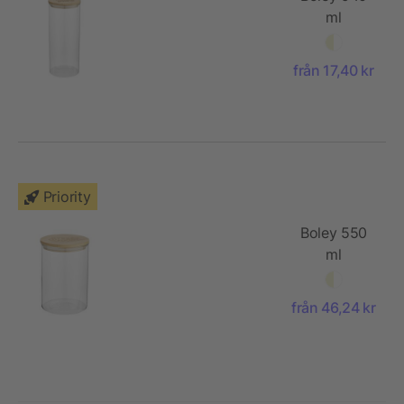
ml
matbehållare
i glas
från 17,40 kr
Priority
Boley 550
ml
matbehållare
i glas
från 46,24 kr