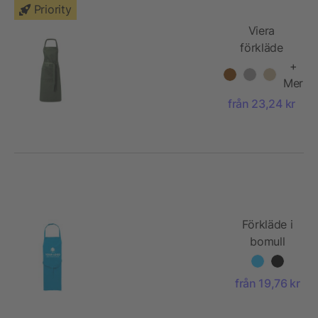
Priority
Viera
förkläde
+
Mer
från 23,24 kr
Förkläde i
bomull
(180g/m²)
från 19,76 kr